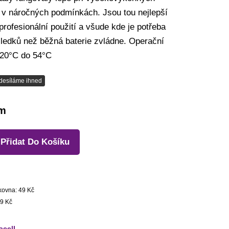
 v náročných podmínkách. Jsou tou nejlepší
profesionální použití a všude kde je potřeba
sledků než běžná baterie zvládne. Operační
 -20°C do 54°C
desíláme ihned
em
Přidat Do Košíku
kovna: 49 Kč
9 Kč
acell