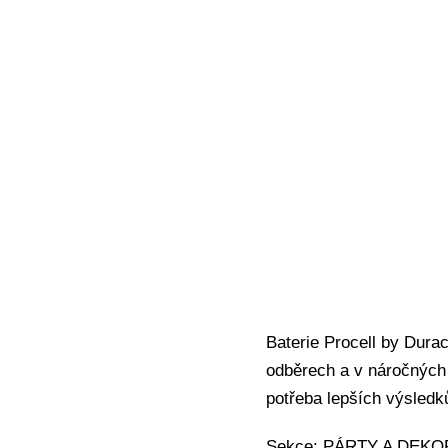
Baterie Procell by Dura
odběrech a v náročných 
potřeba lepších výsledk
Sekce: PÁRTY A DEKOR