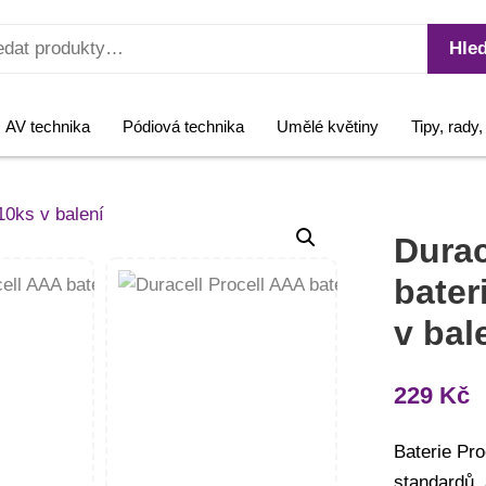
Hled
AV technika
Pódiová technika
Umělé květiny
Tipy, rady
Durac
bater
v bal
229
Kč
Baterie Pro
standardů,