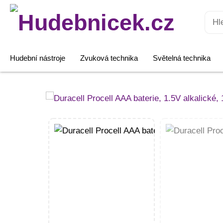
Hledat:
Hudební nástroje
Zvuková technika
Světelná technika
Duracell
Procell
AAA
baterie,
1.5V
alkalické,
10ks
v
balení