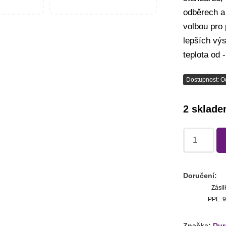
odběrech a
volbou pro 
lepších vý
teplota od
Dostupnost: O
2 sklad
Doručení:
Zásil
PPL: 9
Značka:
Dur