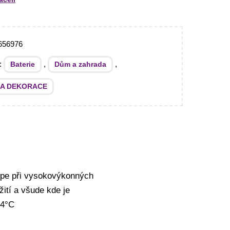
656976
e:
,
,
Baterie
Dům a zahrada
 A DEKORACE
lépe při vysokovýkonných
ití a všude kde je
54°C