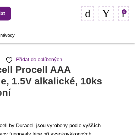
0
at
, návody
Přidat do oblíbených
ell Procell AAA
ie, 1.5V alkalické, 10ks
ení
cell by Duracell jsou vyrobeny podle vyšších
 aby fungovaly lépe při vysokovýkonných