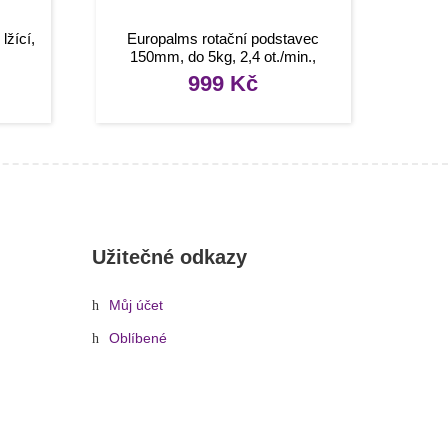
lžící,
Europalms rotační podstavec
150mm, do 5kg, 2,4 ot./min.,
stříbrný
999
Kč
Užitečné odkazy
Můj účet
Oblíbené