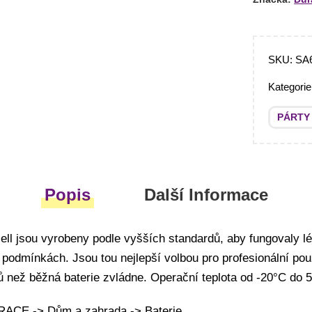
SKU:
SA
Kategori
PÁRTY
Popis
Další Informace
cell jsou vyrobeny podle vyšších standardů, aby fungovaly 
podmínkách. Jsou tou nejlepší volbou pro profesionální použ
ů než běžná baterie zvládne. Operační teplota od -20°C do 
ACE -> Dům a zahrada -> Baterie