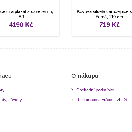
ek na plakát s osvětlením,
Kovová silueta čarodejnice s 
A3
černá, 110 cm
4190
Kč
719
Kč
mace
O nákupu
kty
Obchodní podmínky
rady, návody
Reklamace a vrácení zboží
Informace o dopravě a platbě
Ochrana osobních údajů
Zásady cookies (EU)