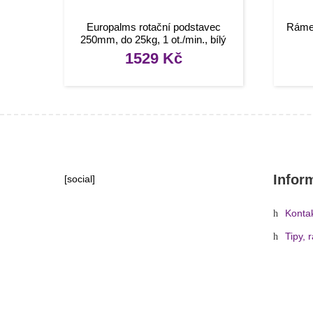
Europalms rotační podstavec
Rámeč
250mm, do 25kg, 1 ot./min., bílý
1529
Kč
Infor
[social]
Konta
Tipy, 