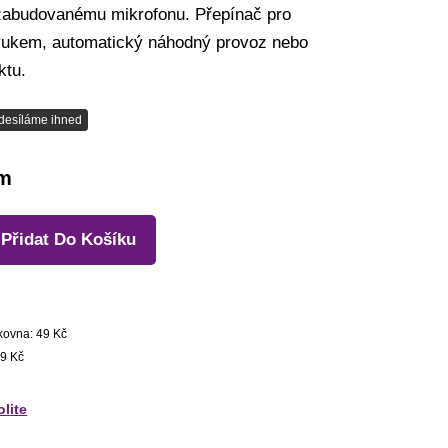
zabudovanému mikrofonu. Přepínač pro
vukem, automatický náhodný provoz nebo
ktu.
desíláme ihned
em
Přidat Do Košíku
kovna: 49 Kč
9 Kč
olite