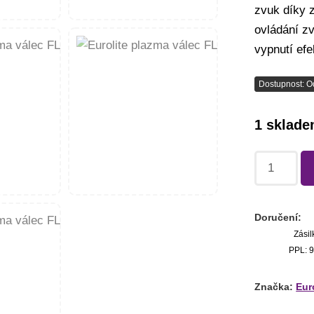
zvuk díky 
ovládání z
vypnutí efe
Dostupnost: O
1 sklad
Doručení:
Zásil
PPL: 9
Značka:
Eur