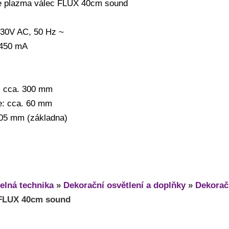
te plazma válec FLUX 40cm sound
230V AC, 50 Hz ~
 450 mA
: cca. 300 mm
e: cca. 60 mm
05 mm (základna)
elná technika
»
Dekorační osvětlení a doplňky
»
Dekoračn
 FLUX 40cm sound