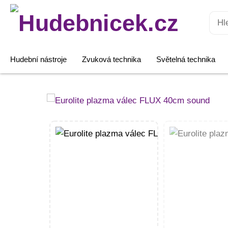
Hledat:
Hudební nástroje
Zvuková technika
Světelná technika
Eurolite
plazma
válec
FLUX
40cm
sound
množství