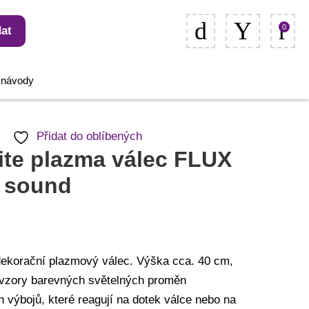
0
at
, návody
Přidat do oblíbených
ite plazma válec FLUX
 sound
 dekorační plazmový válec. Výška cca. 40 cm,
 vzory barevných světelných proměn
h výbojů, které reagují na dotek válce nebo na