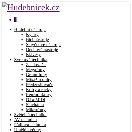
0
Hudební nástroje
Kytary
Bicí nástroje
Smyčcové nástroje
Dechové nástroje
Klávesy
Zvuková technika
Zesilovače
Megafony
Gramofony
Mixážní pulty
Předzesilovače
Kufry a racky
Reproduktory
DJ a MIDI
Sluchátka
Mikrofony
Světelná technika
AV technika
Pódiová technika
Umělé květiny