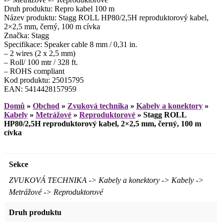
Druh produktu: Repro kabel 100 m
Název produktu: Stagg ROLL HP80/2,5H reproduktorový kabel,
2×2,5 mm, černý, 100 m cívka
Značka: Stagg
Specifikace: Speaker cable 8 mm / 0,31 in.
– 2 wires (2 x 2,5 mm)
– Roll/ 100 mtr / 328 ft.
– ROHS compliant
Kod produktu: 25015795
EAN: 5414428157959
Domů
»
Obchod
»
Zvuková technika
»
Kabely a konektory
»
Kabely
»
Metrážové
»
Reproduktorové
»
Stagg ROLL
HP80/2,5H reproduktorový kabel, 2×2,5 mm, černý, 100 m
cívka
Sekce
ZVUKOVÁ TECHNIKA -> Kabely a konektory -> Kabely ->
Metrážové -> Reproduktorové
Druh produktu