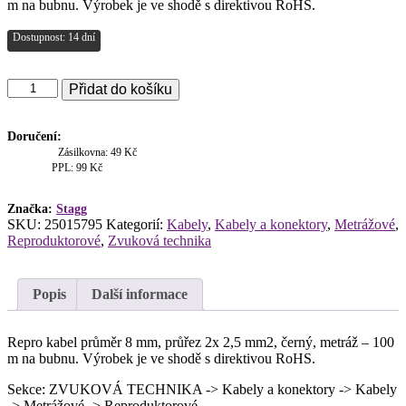
m na bubnu. Výrobek je ve shodě s direktivou RoHS.
Dostupnost: 14 dní
Stagg
Přidat do košíku
ROLL
HP80/2,5H
reproduktorový
Doručení:
kabel,
Zásilkovna: 49 Kč
2x2,5
PPL: 99 Kč
mm,
černý,
Značka:
Stagg
100
SKU:
25015795
Kategorií:
Kabely
,
Kabely a konektory
,
Metrážové
,
m
Reproduktorové
,
Zvuková technika
cívka
množství
Popis
Další informace
Repro kabel průměr 8 mm, průřez 2x 2,5 mm2, černý, metráž – 100
m na bubnu. Výrobek je ve shodě s direktivou RoHS.
Sekce: ZVUKOVÁ TECHNIKA -> Kabely a konektory -> Kabely
-> Metrážové -> Reproduktorové