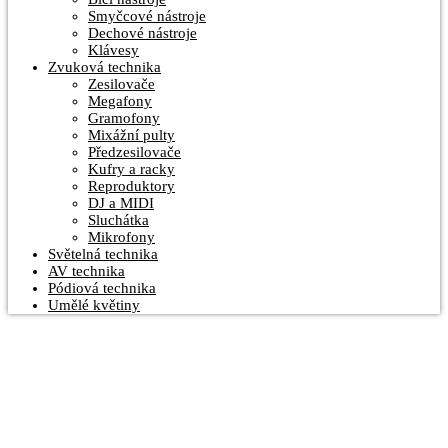
Smyčcové nástroje
Dechové nástroje
Klávesy
Zvuková technika
Zesilovače
Megafony
Gramofony
Mixážní pulty
Předzesilovače
Kufry a racky
Reproduktory
DJ a MIDI
Sluchátka
Mikrofony
Světelná technika
AV technika
Pódiová technika
Umělé květiny