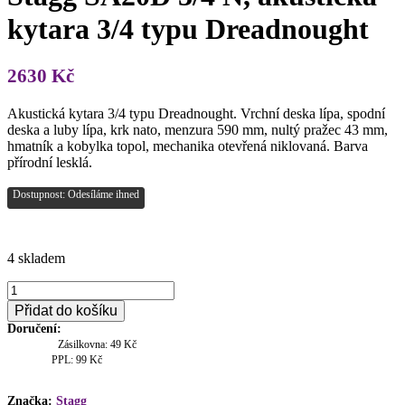
kytara 3/4 typu Dreadnought
2630
Kč
Akustická kytara 3/4 typu Dreadnought. Vrchní deska lípa, spodní
deska a luby lípa, krk nato, menzura 590 mm, nultý pražec 43 mm,
hmatník a kobylka topol, mechanika otevřená niklovaná. Barva
přírodní lesklá.
Dostupnost: Odesíláme ihned
4 skladem
Stagg
SA20D
Přidat do košíku
3/4
Doručení:
N,
Zásilkovna: 49 Kč
akustická
PPL: 99 Kč
kytara
3/4
typu
Značka:
Stagg