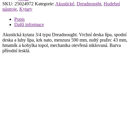
SKU:
25024972
Kategorie:
Akustické
,
Dreadnought
,
Hudební
Dreadnought
nástroje
,
Kytary
množství
Popis
Další informace
Akustická kytara 3/4 typu Dreadnought. Vrchní deska lípa, spodní
deska a luby lípa, krk nato, menzura 590 mm, nultý pražec 43 mm,
hmatník a kobylka topol, mechanika otevřená niklovaná. Barva
přírodní lesklá.