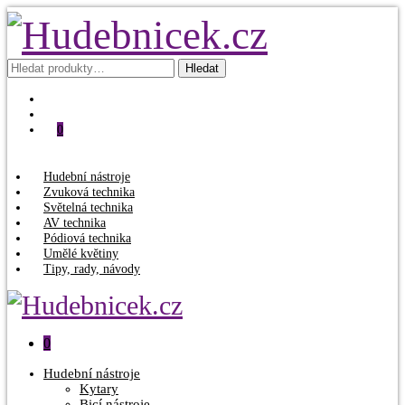
Hledat:
Hledat
0
Hudební nástroje
Zvuková technika
Světelná technika
AV technika
Pódiová technika
Umělé květiny
Tipy, rady, návody
0
Hudební nástroje
Kytary
Bicí nástroje