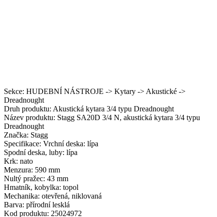
Sekce: HUDEBNÍ NÁSTROJE -> Kytary -> Akustické ->
Dreadnought
Druh produktu: Akustická kytara 3/4 typu Dreadnought
Název produktu: Stagg SA20D 3/4 N, akustická kytara 3/4 typu
Dreadnought
Značka: Stagg
Specifikace: Vrchní deska: lípa
Spodní deska, luby: lípa
Krk: nato
Menzura: 590 mm
Nultý pražec: 43 mm
Hmatník, kobylka: topol
Mechanika: otevřená, niklovaná
Barva: přírodní lesklá
Kod produktu: 25024972