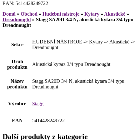
EAN: 5414428249722
Domů
»
Obchod
»
Hudební nástroje
»
Kytary
»
Akustické
»
Dreadnought
»
Stagg SA20D 3/4 N, akustická kytara 3/4 typu
Dreadnought
HUDEBNÍ NÁSTROJE -> Kytary -> Akustické ->
Sekce
Dreadnought
Druh
Akustická kytara 3/4 typu Dreadnought
produktu
Název
Stagg SA20D 3/4 N, akustická kytara 3/4 typu
produktu
Dreadnought
Výrobce
Stagg
EAN
5414428249722
Další produkty z kategorie