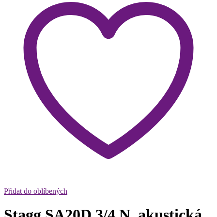
Přidat do oblíbených
Stagg SA20D 3/4 N, akustická