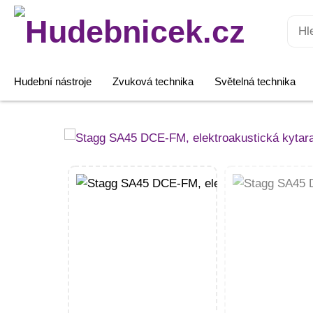
Hledat:
Hudební nástroje
Zvuková technika
Světelná technika
Stagg
SA45
DCE-
FM,
elektroakustická
kytara
typu
Dreadnought
množství