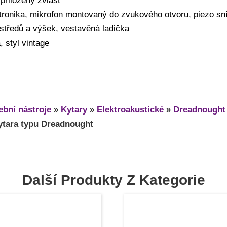
přiložený zvlášť
ektronika, mikrofon montovaný do zvukového otvoru, piezo 
 středů a výšek, vestavěná ladička
 styl vintage
bní nástroje
»
Kytary
»
Elektroakustické
»
Dreadnought
kytara typu Dreadnought
Další Produkty Z Kategorie