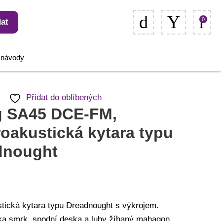
0
at
, návody
Přidat do oblíbených
g SA45 DCE-FM,
roakustická kytara typu
dnought
stická kytara typu Dreadnought s výkrojem.
ka smrk, spodní deska a luby žíhaný mahagon,