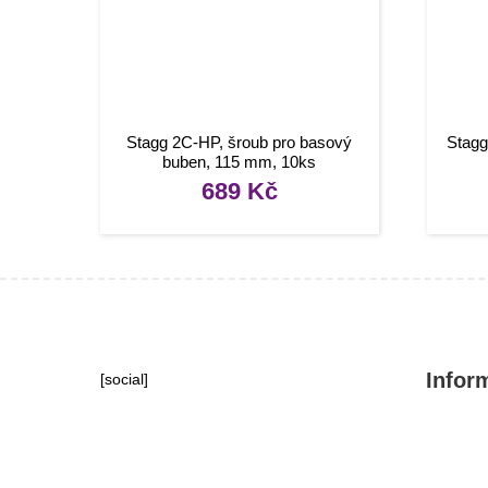
Stagg 2C-HP, šroub pro basový
Stagg
buben, 115 mm, 10ks
689
Kč
Infor
[social]
Konta
Tipy, 