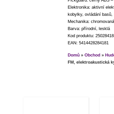
Pickguard: černý ABS – 
Elektronika: aktivní el
kobylky, ovládání basů,
Mechanika: chromovaná,
Barva: přírodní, lesklá
Kod produktu: 25028418
EAN: 5414428284181
Domů
»
Obchod
»
Hude
FM, elektroakustická 