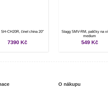
 SH-CH20R, činel china 20″
Stagg SMV-RM, paličky na vi
medium
7390
Kč
549
Kč
mace
O nákupu
kty
Obchodní podmínky
rady, návody
Reklamace a vrácení zboží