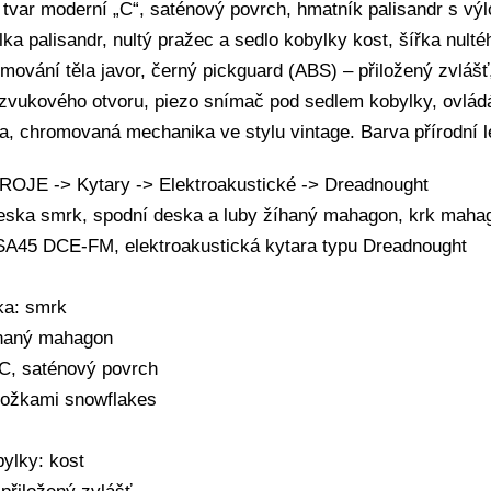
tvar moderní „C“, saténový povrch, hmatník palisandr s vý
ka palisandr, nultý pražec a sedlo kobylky kost, šířka nult
mování těla javor, černý pickguard (ABS) – přiložený zvlášť,
zvukového otvoru, piezo snímač pod sedlem kobylky, ovládá
a, chromovaná mechanika ve stylu vintage. Barva přírodní l
JE -> Kytary -> Elektroakustické -> Dreadnought
deska smrk, spodní deska a luby žíhaný mahagon, krk maha
SA45 DCE-FM, elektroakustická kytara typu Dreadnought
ka: smrk
íhaný mahagon
C, saténový povrch
ýložkami snowflakes
bylky: kost