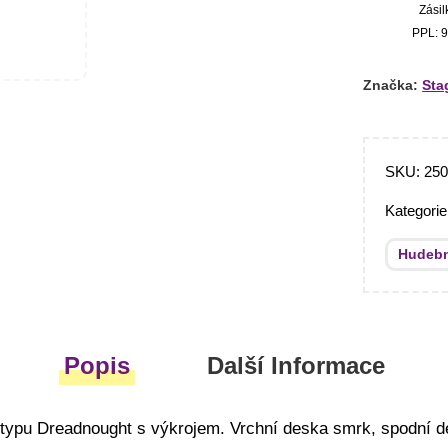
Zásil
PPL: 9
Značka:
Sta
SKU:
25
Kategori
Hudebn
Popis
Další Informace
 typu Dreadnought s výkrojem. Vrchní deska smrk, spodní d