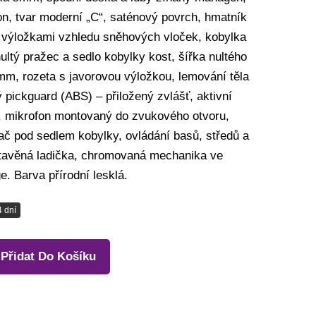
n, tvar moderní „C“, saténový povrch, hmatník
s výložkami vzhledu sněhových vloček, kobylka
nultý pražec a sedlo kobylky kost, šířka nultého
mm, rozeta s javorovou výložkou, lemování těla
ý pickguard (ABS) – přiložený zvlášť, aktivní
a, mikrofon montovaný do zvukového otvoru,
ač pod sedlem kobylky, ovládání basů, středů a
tavěná ladička, chromovaná mechanika ve
ge. Barva přírodní lesklá.
4 dní
Přidat Do Košíku