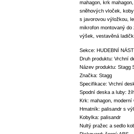
mahagon, krk mahagon, 
sněhových vloček, kobyl
s javorovou výložkou, le
mikrofon montovaný do 
výšek, vestavěná ladičk
Sekce: HUDEBNÍ NÁSTRO
Druh produktu: Vrchní 
Název produktu: Stagg 
Značka: Stagg
Specifikace: Vrchní des
Spodní deska a luby: ž
Krk: mahagon, moderní 
Hmatník: palisandr s v
Kobylka: palisandr
Nultý pražec a sedlo ko