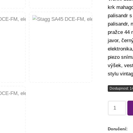
krk mahago
palisandr 
palisandr, 
pražce 44 
javor, čern
elektronik
piezo sním
výšek, ves
stylu vinta
Dostupnost: 1
Doručení: