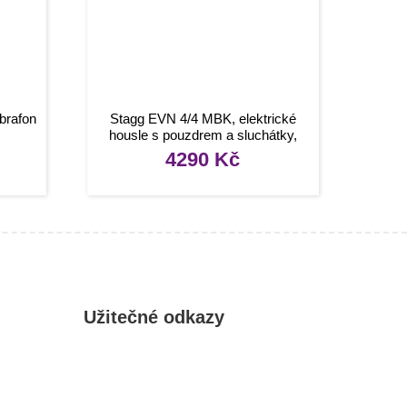
brafon
Stagg EVN 4/4 MBK, elektrické
housle s pouzdrem a sluchátky,
černá metalíza
4290
Kč
Užitečné odkazy
Můj účet
Oblíbené