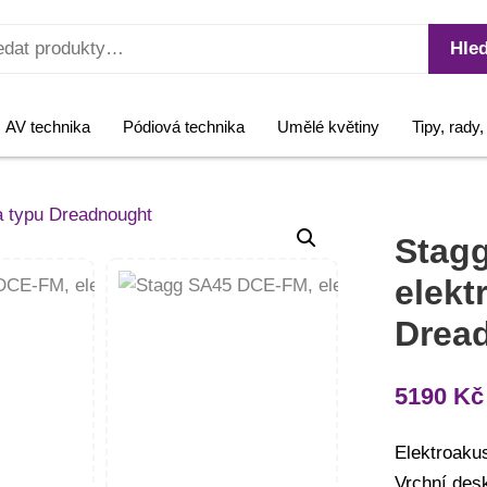
Hled
AV technika
Pódiová technika
Umělé květiny
Tipy, rady
Stag
elekt
Drea
5190
Kč
Elektroaku
Vrchní des