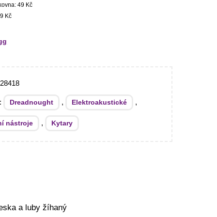
kovna: 49 Kč
9 Kč
gg
028418
e:
,
,
Dreadnought
Elektroakustické
,
í nástroje
Kytary
eska a luby žíhaný