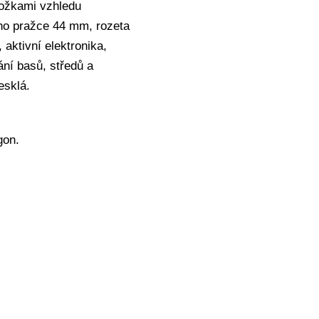
ložkami vzhledu
ého pražce 44 mm, rozeta
 aktivní elektronika,
ní basů, středů a
esklá.
gon.