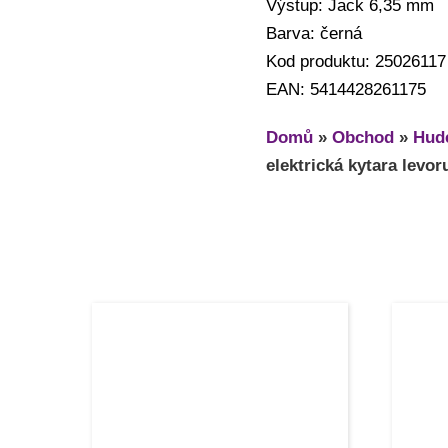
Výstup: Jack 6,35 mm
Barva: černá
Kod produktu: 25026117
EAN: 5414428261175
Domů
»
Obchod
»
Hude
elektrická kytara levor