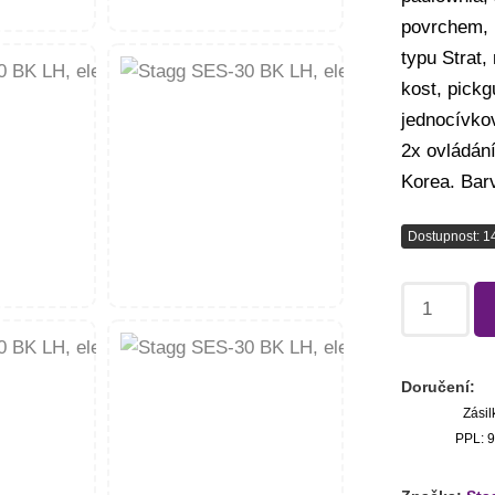
povrchem, 
typu Strat,
kost, pickg
jednocívkov
2x ovládání
Korea. Bar
Dostupnost: 1
Doručení:
Zásil
PPL: 9