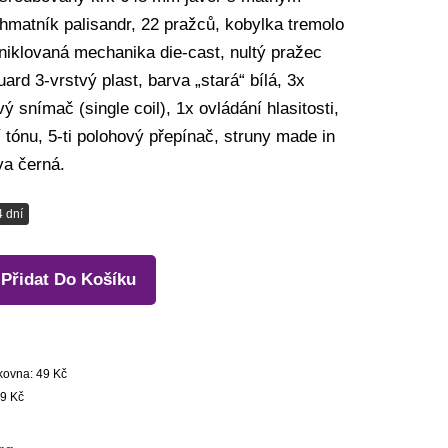
hmatník palisandr, 22 pražců, kobylka tremolo
 niklovaná mechanika die-cast, nultý pražec
uard 3-vrstvý plast, barva „stará“ bílá, 3x
ý snímač (single coil), 1x ovládání hlasitosti,
 tónu, 5-ti polohový přepínač, struny made in
va černá.
4 dní
Přidat Do Košíku
kovna: 49 Kč
9 Kč