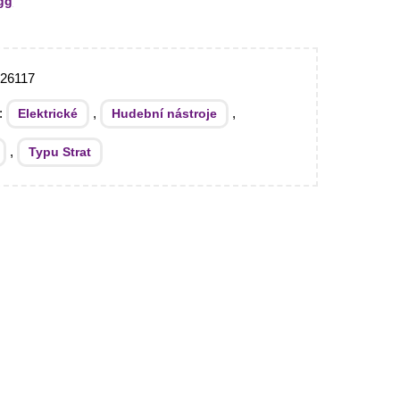
gg
26117
e:
,
,
Elektrické
Hudební nástroje
,
Typu Strat