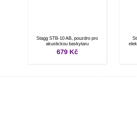
Stagg STB-10 AB, pouzdro pro
St
akustickou baskytaru
ele
679
Kč
Infor
[social]
Konta
Tipy, 