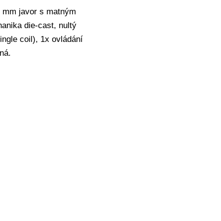
48 mm javor s matným
anika die-cast, nultý
ngle coil), 1x ovládání
ná.