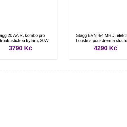
agg 20 AA R, kombo pro
Stagg EVN 4/4 MRD, elektr
ktroakustickou kytaru, 20W
housle s pouzdrem a sluchá
červená metalíza
3790
Kč
4290
Kč
mace
O nákupu
kty
Obchodní podmínky
rady, návody
Reklamace a vrácení zboží