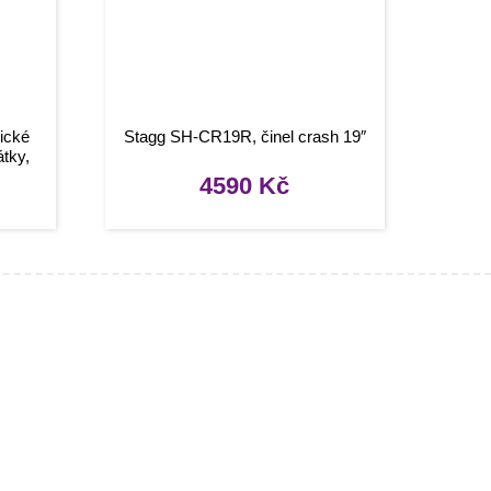
ické
Stagg SH-CR19R, činel crash 19″
tky,
4590
Kč
Užitečné odkazy
Můj účet
Oblíbené