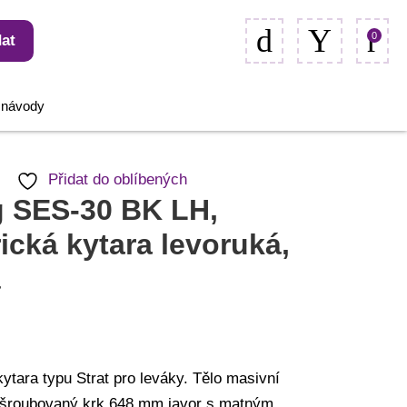
0
at
, návody
Přidat do oblíbených
g SES-30 BK LH,
rická kytara levoruká,
á
kytara typu Strat pro leváky. Tělo masivní
 šroubovaný krk 648 mm javor s matným