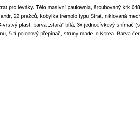
Strat pro leváky. Tělo masivní paulownia, šroubovaný krk 6
andr, 22 pražců, kobylka tremolo typu Strat, niklovaná mech
-vrstvý plast, barva „stará“ bílá, 3x jednocívkový snímač (si
tónu, 5-ti polohový přepínač, struny made in Korea. Barva čer