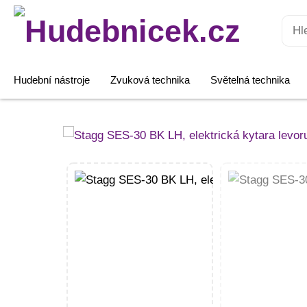
Hledat:
Hudební nástroje
Zvuková technika
Světelná technika
Stagg
SES-
30
BK
LH,
elektrická
kytara
levoruká,
černá