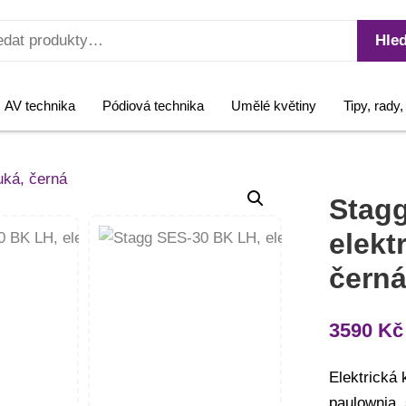
Hled
AV technika
Pódiová technika
Umělé květiny
Tipy, rady
Stag
elekt
čern
3590
Kč
Elektrická 
paulownia,