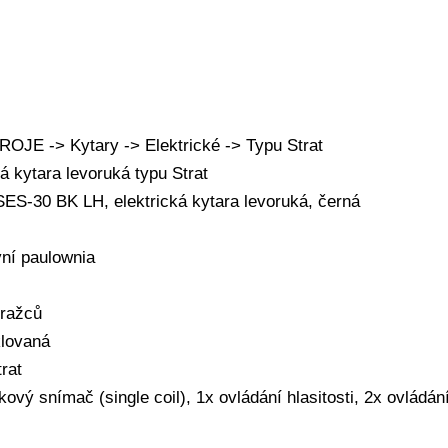
JE -> Kytary -> Elektrické -> Typu Strat
á kytara levoruká typu Strat
ES-30 BK LH, elektrická kytara levoruká, černá
vní paulownia
pražců
klovaná
rat
kový snímač (single coil), 1x ovládání hlasitosti, 2x ovládání