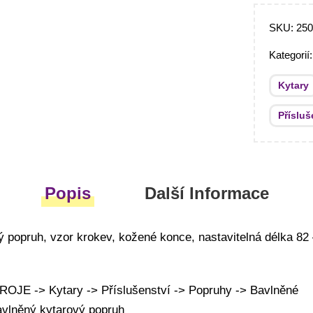
SKU:
25
Kategorií
Kytary
Přísluš
Popis
Další Informace
 popruh, vzor krokev, kožené konce, nastavitelná délka 82 
JE -> Kytary -> Příslušenství -> Popruhy -> Bavlněné
avlněný kytarový popruh