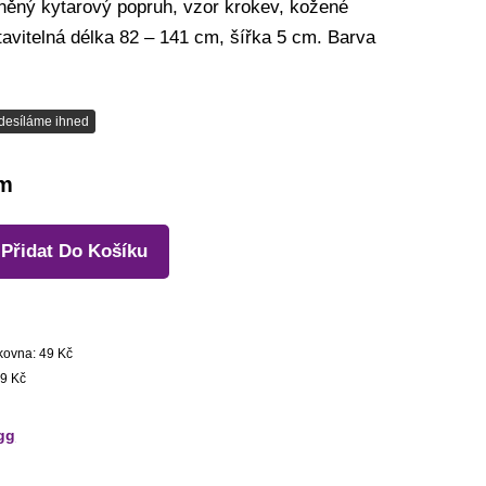
něný kytarový popruh, vzor krokev, kožené
avitelná délka 82 – 141 cm, šířka 5 cm. Barva
desíláme ihned
em
Přidat Do Košíku
kovna: 49 Kč
9 Kč
gg