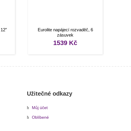
 12″
Eurolite napájecí rozvaděč, 6
zásuvek
1539
Kč
Užitečné odkazy
Můj účet
Oblíbené