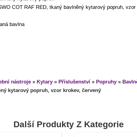
SWO COT RAF RED, tkaný bavlněný kytarový popruh, vzor 
kaná bavlna
bní nástroje
»
Kytary
»
Příslušenství
»
Popruhy
»
Bavln
ný kytarový popruh, vzor krokev, červený
Další Produkty Z Kategorie