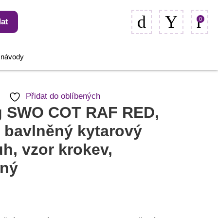
0
at
, návody
Přidat do oblíbených
g SWO COT RAF RED,
 bavlněný kytarový
h, vzor krokev,
ený