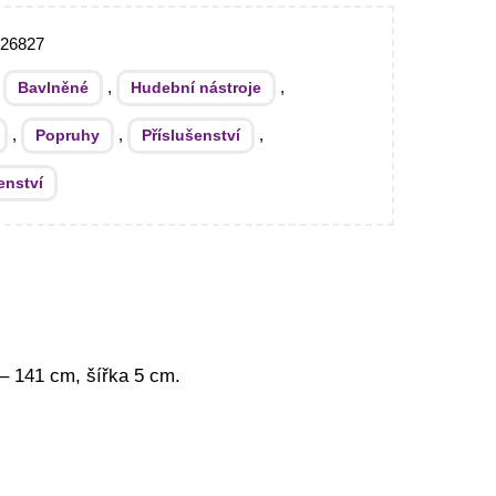
026827
:
,
,
Bavlněné
Hudební nástroje
,
,
,
Popruhy
Příslušenství
enství
– 141 cm, šířka 5 cm.