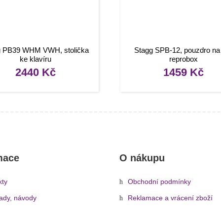
g PB39 WHM VWH, stolička
Stagg SPB-12, pouzdro na
ke klavíru
reprobox
2440
Kč
1459
Kč
mace
O nákupu
kty
Obchodní podmínky
rady, návody
Reklamace a vrácení zboží
Informace o dopravě a platbě