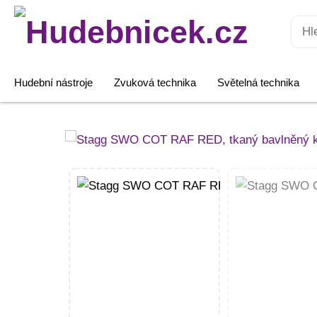
Hledat:
Hudební nástroje
Zvuková technika
Světelná technika
Stagg
SWO
COT
RAF
RED,
tkaný
bavlněný
kytarový
popruh,