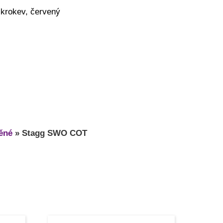
krokev, červený
ěné
»
Stagg SWO COT