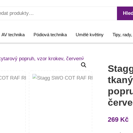
Hled
AV technika
Pódiová technika
Umělé květiny
Tipy, rady
Stag
tkaný
popru
červ
269
Kč