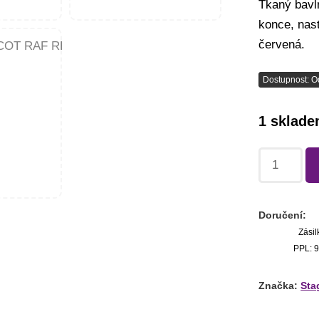
Tkaný bavl
konce, nast
červená.
Dostupnost: O
1 sklad
Doručení:
Zásil
PPL: 9
Značka:
Sta