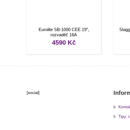
Eurolite SB-1000 CEE 19″,
Stag
rozvaděč 16A
4590
Kč
Infor
[social]
Konta
Tipy, 