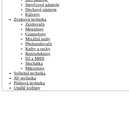
Smyčcové nástroje
Dechové nástroje
Klávesy
Zvuková technika
Zesilovače
Megafony
Gramofony
Mixážní pulty
Předzesilovače
Kufry a racky
Reproduktory
DJ a MIDI
Sluchátka
Mikrofony
Světelná technika
AV technika
Pódiová technika
Umělé květiny