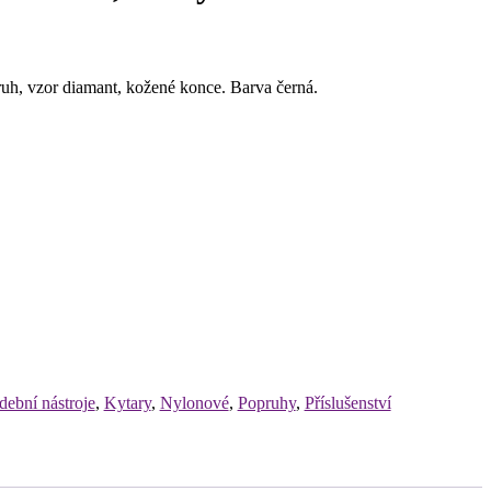
h, vzor diamant, kožené konce. Barva černá.
ební nástroje
,
Kytary
,
Nylonové
,
Popruhy
,
Příslušenství