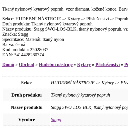
Tkaný nylonový kytarový popruh, vzor diamant, kožené konce. Barva
Sekce: HUDEBNÍ NÁSTROJE -> Kytary -> Příslušenství -> Popruh
Druh produktu: Tkaný nylonový kytarový popruh
Název produktu: Stagg SWO-LOS-BLK, tkaný nylonový popruh, vzo
Značka: Stagg
Specifikace: Materiál: tkaný nylon
Barva: černá
Kod produktu: 25028037
EAN: 5414428280374
Domů
»
Obchod
»
Hudební nástroje
»
Kytary
»
Příslušenství
»
P
Sekce
HUDEBNÍ NÁSTROJE -> Kytary -> Příslu
Druh produktu
Tkaný nylonový kytarový popruh
Název produktu
Stagg SWO-LOS-BLK, tkaný nylonový popr
Výrobce
Stagg