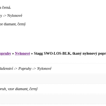
 černá.
y -> Nylonové
r diamant, černý
opruhy
»
Nylonové
»
Stagg SWO-LOS-BLK, tkaný nylonový popru
šenství -> Popruhy -> Nylonové
uh, vzor diamant, černý