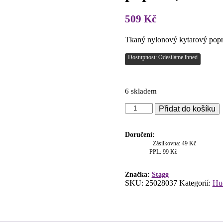
509
Kč
Tkaný nylonový kytarový popru
Dostupnost: Odesíláme ihned
6 skladem
Stagg
Přidat do košíku
SWO-
LOS-
BLK,
Doručení:
tkaný
Zásilkovna: 49 Kč
nylonový
PPL: 99 Kč
popruh,
vzor
Značka:
Stagg
diamant,
SKU:
25028037
Kategorií:
Hud
černý
množství