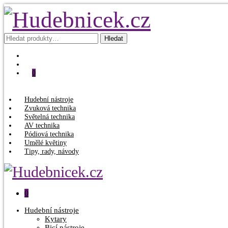
Hledat:
Hledat
0
Hudební nástroje
Zvuková technika
Světelná technika
AV technika
Pódiová technika
Umělé květiny
Tipy, rady, návody
0
Hudební nástroje
Kytary
Bicí nástroje