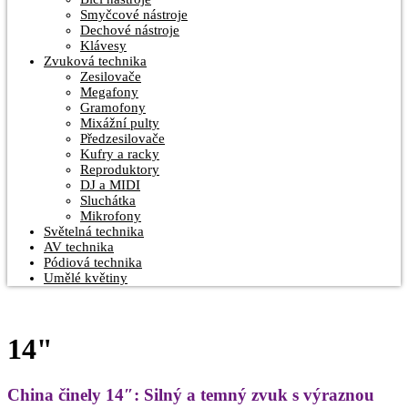
Smyčcové nástroje
Dechové nástroje
Klávesy
Zvuková technika
Zesilovače
Megafony
Gramofony
Mixážní pulty
Předzesilovače
Kufry a racky
Reproduktory
DJ a MIDI
Sluchátka
Mikrofony
Světelná technika
AV technika
Pódiová technika
Umělé květiny
14"
China činely 14″: Silný a temný zvuk s výraznou