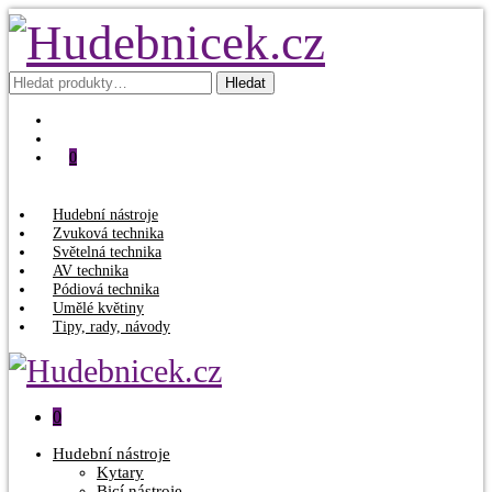
Hledat:
Hledat
0
Hudební nástroje
Zvuková technika
Světelná technika
AV technika
Pódiová technika
Umělé květiny
Tipy, rady, návody
0
Hudební nástroje
Kytary
Bicí nástroje