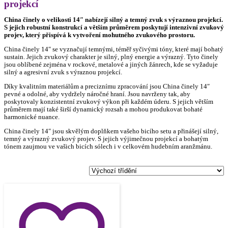
projekcí
China činely o velikosti 14″ nabízejí silný a temný zvuk s výraznou projekcí.
S jejich robustní konstrukcí a větším průměrem poskytují intenzivní zvukový
projev, který přispívá k vytvoření mohutného zvukového prostoru.
China činely 14″ se vyznačují temnými, téměř syčivými tóny, které mají bohatý
sustain. Jejich zvukový charakter je silný, plný energie a výrazný. Tyto činely
jsou oblíbené zejména v rockové, metalové a jiných žánrech, kde se vyžaduje
silný a agresivní zvuk s výraznou projekcí.
Díky kvalitním materiálům a preciznímu zpracování jsou China činely 14″
pevné a odolné, aby vydržely náročné hraní. Jsou navrženy tak, aby
poskytovaly konzistentní zvukový výkon při každém úderu. S jejich větším
průměrem mají také širší dynamický rozsah a mohou produkovat bohaté
harmonické nuance.
China činely 14″ jsou skvělým doplňkem vašeho bicího setu a přinášejí silný,
temný a výrazný zvukový projev. S jejich výjimečnou projekcí a bohatým
tónem zaujmou ve vašich bicích sólech i v celkovém hudebním aranžmánu.