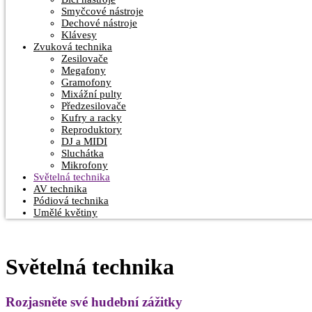
Smyčcové nástroje
Dechové nástroje
Klávesy
Zvuková technika
Zesilovače
Megafony
Gramofony
Mixážní pulty
Předzesilovače
Kufry a racky
Reproduktory
DJ a MIDI
Sluchátka
Mikrofony
Světelná technika
AV technika
Pódiová technika
Umělé květiny
Světelná technika
Rozjasněte své hudební zážitky