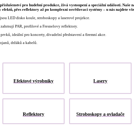
a příslušenství pro hudební produkce, živá vystoupení a speciální události. Na
 efektů, přes reflektory až po komplexní osvětlovací systémy – u nás najdete vš
o jsou LED disko koule, stroboskopy a laserové projekce.
 zahrnují PAR, profilové a Fresnelovy reflektory.
prvků, ideální pro koncerty, divadelní představení a firemní akce.
tojanů, držáků a kabelů.
Efektové výrobníky
Lasery
Reflektory
Stroboskopy a ovladače