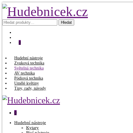
Hledat:
Hledat
0
Hudební nástroje
Zvuková technika
Světelná technika
AV technika
Pódiová technika
Umělé květiny
Tipy, rady, návody
0
Hudební nástroje
Kytary
Bicí nástroje