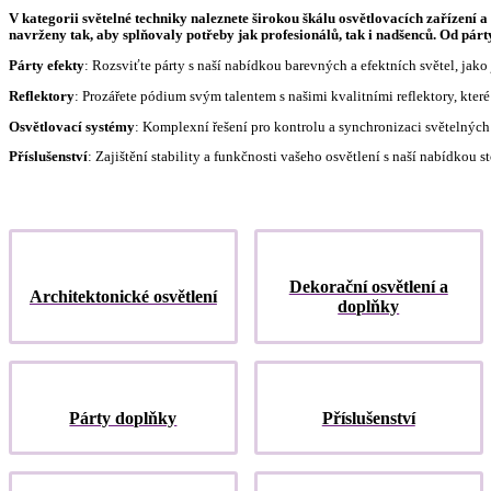
V kategorii světelné techniky naleznete širokou škálu osvětlovacích zařízení 
navrženy tak, aby splňovaly potřeby jak profesionálů, tak i nadšenců. Od párty
Párty efekty
: Rozsviťte párty s naší nabídkou barevných a efektních světel, jak
Reflektory
: Prozářete pódium svým talentem s našimi kvalitními reflektory, které
Osvětlovací systémy
: Komplexní řešení pro kontrolu a synchronizaci světelných 
Příslušenství
: Zajištění stability a funkčnosti vašeho osvětlení s naší nabídkou s
Dekorační osvětlení a
Architektonické osvětlení
doplňky
Párty doplňky
Příslušenství