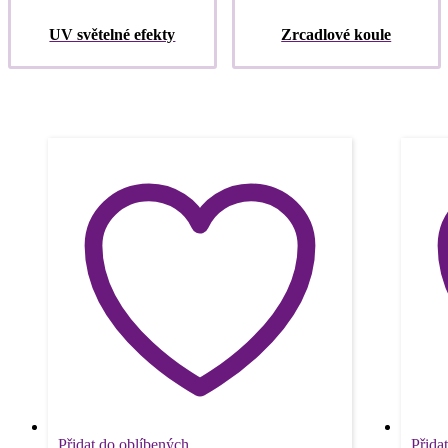
UV světelné efekty
Zrcadlové koule
Přidat do oblíbených
Přida