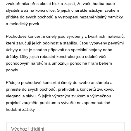
zvuk přeniká přes okolní hluk a zajistí, že vaše hudba bude
slyšitelná až na konci ulice. S jejich charakteristickým zvukem
přidáte do svých pochodů a vystoupení nezaměnitelný rytmický
a melodický prvek.
Pochodové koncertní činely jsou vyrobeny z kvalitních materiálů,
které zaručují jejich odolnost a stabilitu. Jsou vybaveny pevnými
úchyty a lze je snadno připevnit na speciální stojany nebo
držáky. Díky jejich robustní konstrukci jsou odolné vůči
pochodovým nárokům a umožňují pohodlné hraní během
pohybu.
Přidejte pochodové koncertní činely do svého ansámblu a
přineste do svých pochodů, přehlídek a koncertů zvukovou
eleganci a slávu. S jejich výrazným zvukem a výjimečnou
projekcí zaujměte publikum a vytvořte nezapomenutelné
hudební zážitky.