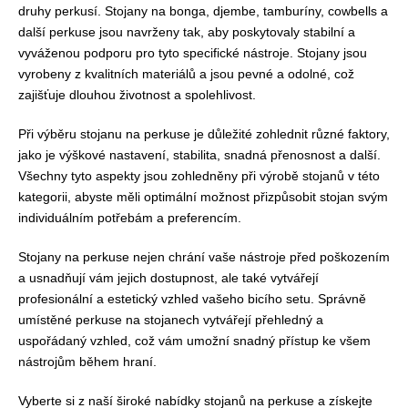
druhy perkusí. Stojany na bonga, djembe, tamburíny, cowbells a
další perkuse jsou navrženy tak, aby poskytovaly stabilní a
vyváženou podporu pro tyto specifické nástroje. Stojany jsou
vyrobeny z kvalitních materiálů a jsou pevné a odolné, což
zajišťuje dlouhou životnost a spolehlivost.
Při výběru stojanu na perkuse je důležité zohlednit různé faktory,
jako je výškové nastavení, stabilita, snadná přenosnost a další.
Všechny tyto aspekty jsou zohledněny při výrobě stojanů v této
kategorii, abyste měli optimální možnost přizpůsobit stojan svým
individuálním potřebám a preferencím.
Stojany na perkuse nejen chrání vaše nástroje před poškozením
a usnadňují vám jejich dostupnost, ale také vytvářejí
profesionální a estetický vzhled vašeho bicího setu. Správně
umístěné perkuse na stojanech vytvářejí přehledný a
uspořádaný vzhled, což vám umožní snadný přístup ke všem
nástrojům během hraní.
Vyberte si z naší široké nabídky stojanů na perkuse a získejte