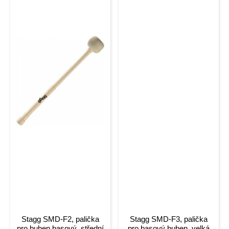
Stagg SMD-F2, palička
Stagg SMD-F3, palička
pro buben basový, střední
pro basový buben, velká