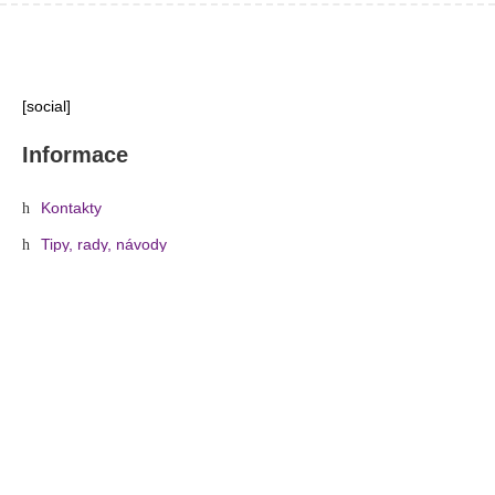
[social]
Informace
Kontakty
Tipy, rady, návody
O nákupu
Obchodní podmínky
Reklamace a vrácení zboží
Informace o dopravě a platbě
Ochrana osobních údajů