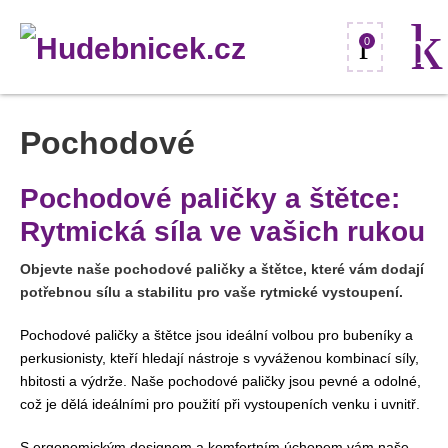
0
Pochodové
Pochodové paličky a štětce:
Rytmická síla ve vašich rukou
Objevte naše pochodové paličky a štětce, které vám dodají
potřebnou sílu a stabilitu pro vaše rytmické vystoupení.
Pochodové paličky a štětce jsou ideální volbou pro bubeníky a
perkusionisty, kteří hledají nástroje s vyváženou kombinací síly,
hbitosti a výdrže. Naše pochodové paličky jsou pevné a odolné,
což je dělá ideálními pro použití při vystoupeních venku i uvnitř.
S ergonomickým designem a komfortním úchopem vám naše