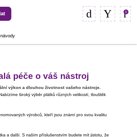
0
at
, návody
lá péče o váš nástroj
mální výkon a dlouhou životnost vašeho nástroje.
abízíme široký výběr plátků různých velikostí, tlouštěk
enomovaných výrobců, kteří jsou známí pro svou kvalitu
ka a další. S naším příslušenstvím budete mít jistotu, že