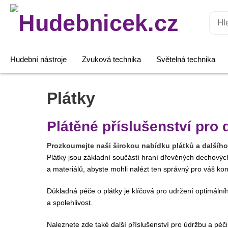
Hledat:
Hudební nástroje
Zvuková technika
Světelná technika
Plátky
Plátěné příslušenství pro
Prozkoumejte naši širokou nabídku plátků a dalšího 
Plátky jsou základní součástí hraní dřevěných dechových 
a materiálů, abyste mohli nalézt ten správný pro váš konk
Důkladná péče o plátky je klíčová pro udržení optimáln
a spolehlivost.
Naleznete zde také další příslušenství pro údržbu a péči