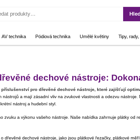
Hled
AV technika
Pódiová technika
Umělé květiny
Tipy, rady
 dřevěné dechové nástroje: Dokona
příslušenství pro dřevěné dechové nástroje, které zajišťují opti
nástrojů a mají zásadní vliv na zvukové vlastnosti a odezvu nástroje. N
rétní nástroj a hudební styl.
ího zvuku a výkonu vašeho nástroje. Naše nabídka zahrnuje plátky od r
 o dřevěné dechové nástroje, jako jsou plátkové řezačky, plátkové měřít