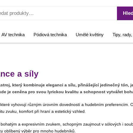
Hled
AV technika
Pódiová technika
Umělé květiny
Tipy, rady
nce a síly
troj, který kombinuje eleganci a sílu, přinášející jedinečný tón, je
 kde je ceněna pro svou lyrickou kvalitu a schopnost vytvářet boh
ů, které vyhovují různým úrovním dovedností a hudebním preferencím. 
tu zvuku, komfort při hraní a estetický vzhled.
roj s bohatým a expresivním zvukem, schopným zaujmout v sólových i so
vky oblíbený výběr pro mnoho hudebníků.