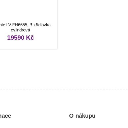
nte LV-FH6655, B křídlovka
cylindrová
19590
Kč
mace
O nákupu