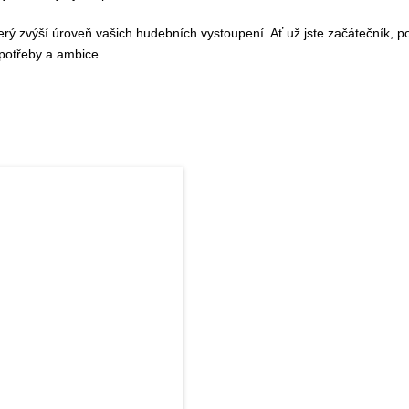
terý zvýší úroveň vašich hudebních vystoupení. Ať už jste začátečník, p
 potřeby a ambice.