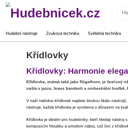
Hledat:
Hudební nástroje
Zvuková technika
Světelná technika
Křídlovky
Křídlovky: Harmonie elega
Křídlovka, známá také jako flügelhorn, je žesťový nás
našla v jazzu, brass bandech a orchestrální hudbě,
V naší nabídce křídlovek najdete širokou škálu nástroj
nástroje, každá křídlovka je vyrobena s důrazem na kvali
Křídlovka je ideální pro hudebníky, kteří hledají nást
kompozicím hloubku a emotivní náboj, což činí z křídlo