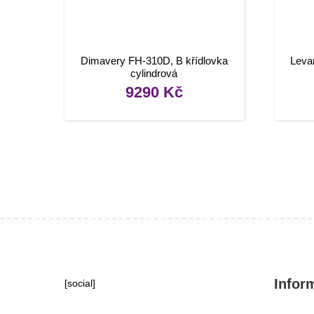
Dimavery FH-310D, B křídlovka
Leva
cylindrová
9290
Kč
Infor
[social]