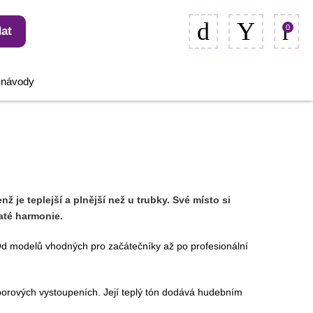
0
at
, návody
nž je teplejší a plnější než u trubky. Své místo si
até harmonie.
Od modelů vhodných pro začátečníky až po profesionální
uborových vystoupeních. Její teplý tón dodává hudebním