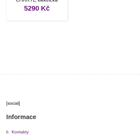
kytara levoruká, cherry
5290
Kč
[social]
Informace
Kontakty