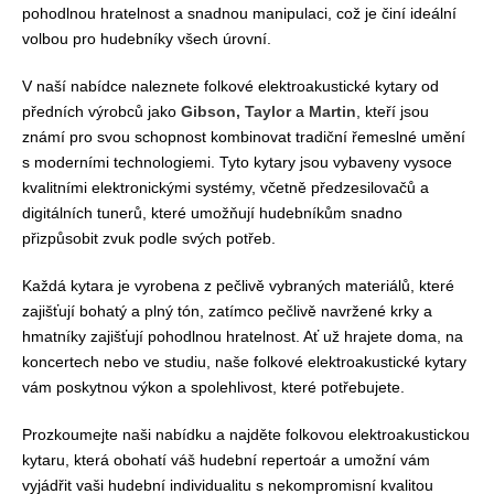
pohodlnou hratelnost a snadnou manipulaci, což je činí ideální
volbou pro hudebníky všech úrovní.
V naší nabídce naleznete folkové elektroakustické kytary od
předních výrobců jako
Gibson, Taylor
a
Martin
, kteří jsou
známí pro svou schopnost kombinovat tradiční řemeslné umění
s moderními technologiemi. Tyto kytary jsou vybaveny vysoce
kvalitními elektronickými systémy, včetně předzesilovačů a
digitálních tunerů, které umožňují hudebníkům snadno
přizpůsobit zvuk podle svých potřeb.
Každá kytara je vyrobena z pečlivě vybraných materiálů, které
zajišťují bohatý a plný tón, zatímco pečlivě navržené krky a
hmatníky zajišťují pohodlnou hratelnost. Ať už hrajete doma, na
koncertech nebo ve studiu, naše folkové elektroakustické kytary
vám poskytnou výkon a spolehlivost, které potřebujete.
Prozkoumejte naši nabídku a najděte folkovou elektroakustickou
kytaru, která obohatí váš hudební repertoár a umožní vám
vyjádřit vaši hudební individualitu s nekompromisní kvalitou