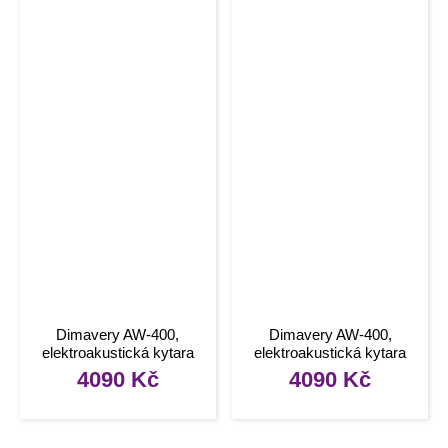
Dimavery AW-400,
Dimavery AW-400,
elektroakustická kytara
elektroakustická kytara
typu Folk, černá
typu Folk, přírodní
4090
Kč
4090
Kč