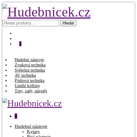
Hledat:
Hledat
0
Hudební nástroje
Zvuková technika
Světelná technika
AV technika
Pódiová technika
Umělé květiny
Tipy, rady, návody
0
Hudební nástroje
Kytary
Bicí nástroje