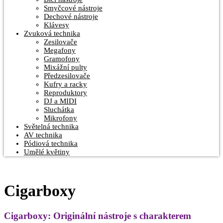
Smyčcové nástroje
Dechové nástroje
Klávesy
Zvuková technika
Zesilovače
Megafony
Gramofony
Mixážní pulty
Předzesilovače
Kufry a racky
Reproduktory
DJ a MIDI
Sluchátka
Mikrofony
Světelná technika
AV technika
Pódiová technika
Umělé květiny
Cigarboxy
Cigarboxy: Originální nástroje s charakterem