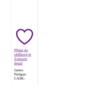
Přidat do
oblíbených
Zobrazit
detail
James
Neligan
CASK-
HOGSCOAL,
4790
Kč
elektroakustická
kytara typu
Cigar Box