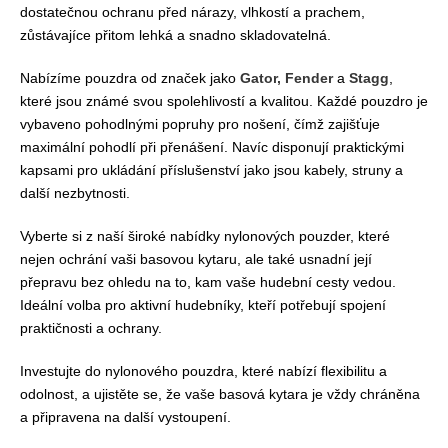
dostatečnou ochranu před nárazy, vlhkostí a prachem,
zůstávajíce přitom lehká a snadno skladovatelná.
Nabízíme pouzdra od značek jako
Gator, Fender
a
Stagg
,
které jsou známé svou spolehlivostí a kvalitou. Každé pouzdro je
vybaveno pohodlnými popruhy pro nošení, čímž zajišťuje
maximální pohodlí při přenášení. Navíc disponují praktickými
kapsami pro ukládání příslušenství jako jsou kabely, struny a
další nezbytnosti.
Vyberte si z naší široké nabídky nylonových pouzder, které
nejen ochrání vaši basovou kytaru, ale také usnadní její
přepravu bez ohledu na to, kam vaše hudební cesty vedou.
Ideální volba pro aktivní hudebníky, kteří potřebují spojení
praktičnosti a ochrany.
Investujte do nylonového pouzdra, které nabízí flexibilitu a
odolnost, a ujistěte se, že vaše basová kytara je vždy chráněna
a připravena na další vystoupení.