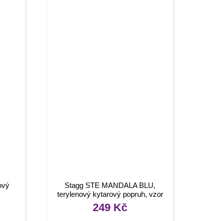
ový
Stagg STE MANDALA BLU,
terylenový kytarový popruh, vzor
mandala, modrý
249
Kč