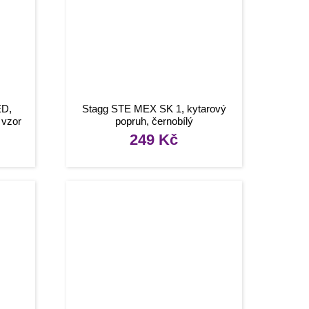
ED,
Stagg STE MEX SK 1, kytarový
 vzor
popruh, černobílý
249
Kč