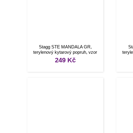
Stagg STE MANDALA GR,
S
terylenový kytarový popruh, vzor
teryl
mandala, zelený
249
Kč