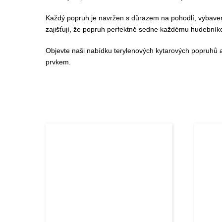
Každý popruh je navržen s důrazem na pohodlí, vybaven
zajišťují, že popruh perfektně sedne každému hudebníko
Objevte naši nabídku terylenových kytarových popruhů a
prvkem.