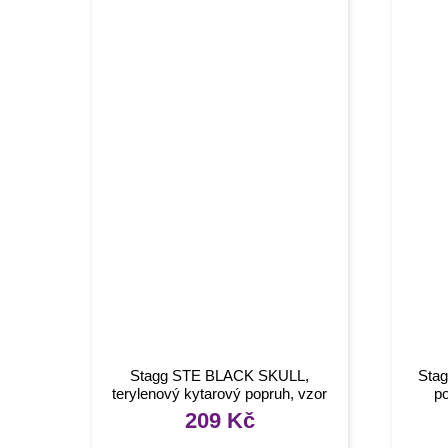
Stagg STE BLACK SKULL,
Stag
terylenový kytarový popruh, vzor
po
lebky, černý
209
Kč