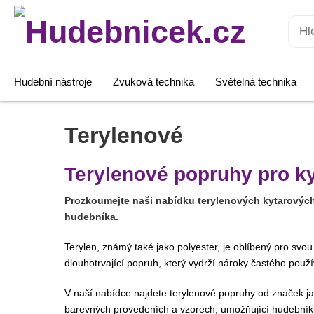
Hledat:
Hudební nástroje
Zvuková technika
Světelná technika
Terylenové
Terylenové popruhy pro ky
Prozkoumejte naši nabídku terylenových kytarových
hudebníka.
Terylen, známý také jako polyester, je oblíbený pro svou
dlouhotrvající popruh, který vydrží nároky častého použí
V naší nabídce najdete terylenové popruhy od značek j
barevných provedeních a vzorech, umožňující hudebníkům