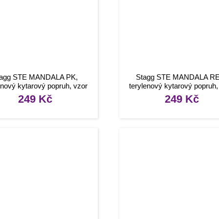
tagg STE MANDALA PK,
Stagg STE MANDALA R
enový kytarový popruh, vzor
terylenový kytarový popruh,
mandala, růžový
mandala, červený
249
Kč
249
Kč