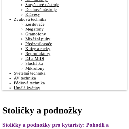
Smyčcové nástroje
Dechové nástroje
Klávesy
Zvuková technika
Zesilovače
Megafony
Gramofony
Mixážní pulty
Předzesilovače
Kufry a racky
Reproduktory
DJ a MIDI
Sluchátka
Mikrofony
Světelná technika
AV technika
Pódiová technika
Umělé květiny
Stoličky a podnožky
Stoličky a podnožky pro kytaristy: Pohodlí a