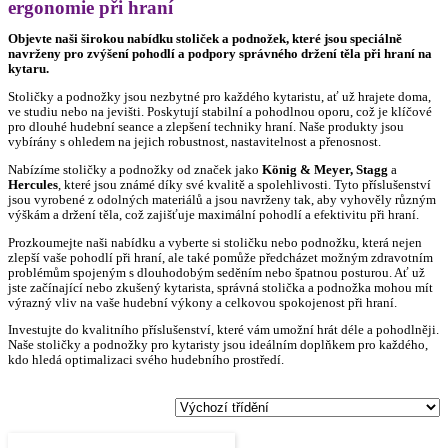
ergonomie při hraní
Objevte naši širokou nabídku stoliček a podnožek, které jsou speciálně
navrženy pro zvýšení pohodlí a podpory správného držení těla při hraní na
kytaru.
Stoličky a podnožky jsou nezbytné pro každého kytaristu, ať už hrajete doma,
ve studiu nebo na jevišti. Poskytují stabilní a pohodlnou oporu, což je klíčové
pro dlouhé hudební seance a zlepšení techniky hraní. Naše produkty jsou
vybírány s ohledem na jejich robustnost, nastavitelnost a přenosnost.
Nabízíme stoličky a podnožky od značek jako
König & Meyer, Stagg
a
Hercules
, které jsou známé díky své kvalitě a spolehlivosti. Tyto příslušenství
jsou vyrobené z odolných materiálů a jsou navrženy tak, aby vyhověly různým
výškám a držení těla, což zajišťuje maximální pohodlí a efektivitu při hraní.
Prozkoumejte naši nabídku a vyberte si stoličku nebo podnožku, která nejen
zlepší vaše pohodlí při hraní, ale také pomůže předcházet možným zdravotním
problémům spojeným s dlouhodobým seděním nebo špatnou posturou. Ať už
jste začínající nebo zkušený kytarista, správná stolička a podnožka mohou mít
výrazný vliv na vaše hudební výkony a celkovou spokojenost při hraní.
Investujte do kvalitního příslušenství, které vám umožní hrát déle a pohodlněji.
Naše stoličky a podnožky pro kytaristy jsou ideálním doplňkem pro každého,
kdo hledá optimalizaci svého hudebního prostředí.