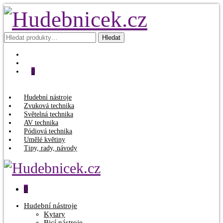
Hledat:
Hledat
0
Hudební nástroje
Zvuková technika
Světelná technika
AV technika
Pódiová technika
Umělé květiny
Tipy, rady, návody
0
Hudební nástroje
Kytary
Bicí nástroje