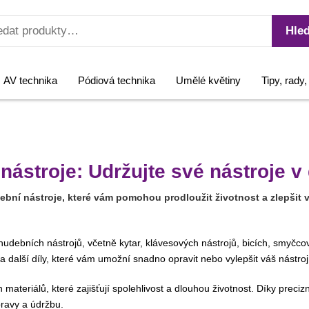
Hled
AV technika
Pódiová technika
Umělé květiny
Tipy, rady
 nástroje: Udržujte své nástroje 
bní nástroje, které vám pomohou prodloužit životnost a zlepšit v
udebních nástrojů, včetně kytar, klávesových nástrojů, bicích, smyčcov
 a další díly, které vám umožní snadno opravit nebo vylepšit váš nástroj
 materiálů, které zajišťují spolehlivost a dlouhou životnost. Díky prec
pravy a údržbu.