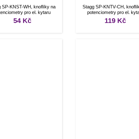
g SP-KNST-WH, knoflíky na
Stagg SP-KNTV-CH, knoflí
tenciometry pro el. kytaru
potenciometry pro el. kyt
54
Kč
119
Kč