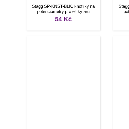
Stagg SP-KNST-BLK, knoflíky na
Stag
potenciometry pro el. kytaru
po
54
Kč