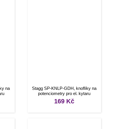
ky na
Stagg SP-KNLP-GDH, knoflíky na
aru
potenciometry pro el. kytaru
169
Kč