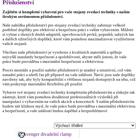
Příslušenství
Zajištěte si kompletní vybavení pro vaše stojany zvedací techniky s naším
širokým sortimentem příslušenství.
Naše nabídka příslušenství pro stojany zvedací techniky zahrnuje veškeré
potřebné doplňky pro efektivní a bezpečnou práci s vaším vybavením. Můžete
si vybrat z různých druhů adaptérů, upevňovacích prvků, popruhů, tažných lan
a dalších užitečných doplňků, které vám pomohou maximalizovat využitelnost
vašich stojanů.
Všechno naše příslušenství je vyrobeno z kvalitních materiálů a splňuje
nejvyšší standardy bezpečnosti a spolehlivosti, abyste měli jistotu, že vaše
práce bude prováděna s maximální bezpečností a efektivitou.
Proces montáže a použití našeho příslušenství je snadný a intuitivní, což vám
usnadní práci a ušetří čas při přípravě na vaše události. Navíc jsou naše doplňky
navrženy tak, aby byly kompatibilní s většinou stojanů dostupných na trhu, což
vám poskytuje maximální flexibilitu při použití.
Vybavte své stojany zvedací techniky kompletním příslušenstvím a získejte tak
nástroje, které vám pomohou dosáhnout profesionálních výsledků při
manipulaci s vybavením na vašich akcích a koncertech. S naším příslušenstvím
budete mít klidnou mysl, že vaše práce bude prováděna s maximální efektivitou
a bezpečností, a vaše události budou úspěšné a bezproblémové.