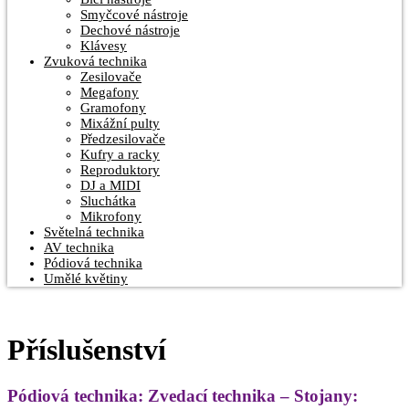
Smyčcové nástroje
Dechové nástroje
Klávesy
Zvuková technika
Zesilovače
Megafony
Gramofony
Mixážní pulty
Předzesilovače
Kufry a racky
Reproduktory
DJ a MIDI
Sluchátka
Mikrofony
Světelná technika
AV technika
Pódiová technika
Umělé květiny
Příslušenství
Pódiová technika: Zvedací technika – Stojany: