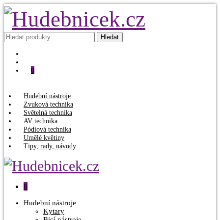
Hledat:
Hledat
0
Hudební nástroje
Zvuková technika
Světelná technika
AV technika
Pódiová technika
Umělé květiny
Tipy, rady, návody
0
Hudební nástroje
Kytary
Bicí nástroje