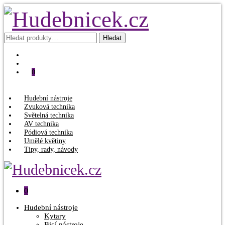
Hledat:
Hledat
0
Hudební nástroje
Zvuková technika
Světelná technika
AV technika
Pódiová technika
Umělé květiny
Tipy, rady, návody
0
Hudební nástroje
Kytary
Bicí nástroje