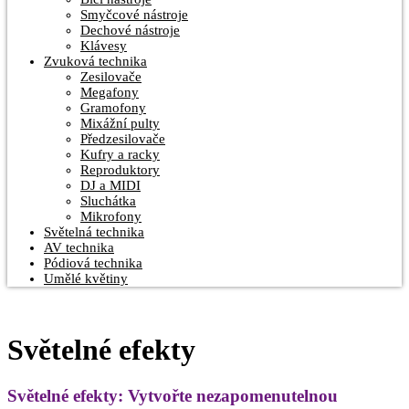
Smyčcové nástroje
Dechové nástroje
Klávesy
Zvuková technika
Zesilovače
Megafony
Gramofony
Mixážní pulty
Předzesilovače
Kufry a racky
Reproduktory
DJ a MIDI
Sluchátka
Mikrofony
Světelná technika
AV technika
Pódiová technika
Umělé květiny
Světelné efekty
Světelné efekty: Vytvořte nezapomenutelnou