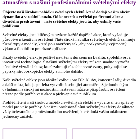
atmosféru s našimi profesionálními světelnými efekty
Objevte naši širokou nabídku světelných efektů, které dodají vašim akcím
dynamiku a vizuální kouzlo. Od koncertů a večírků po firemní akce a
divadelní představení – naše světelné efekty jsou tu, aby oslnily vaše
publikum.
Světelné efekty jsou klíčovým prvkem každé úspěšné akce, která vyžaduje
působivé a kreativní osvětlení. Naše široká nabídka světelných efektů zahrnuje
různé typy a modely, které jsou navrženy tak, aby poskytovaly výjimečný
výkon a flexibilitu pro různé aplikace.
Každý světelný efekt je pečlivě navržen s důrazem na kvalitu, spolehlivost a
inovativní technologie. S našimi světelnými efekty můžete snadno vytvořit
působivé vizuální show, které zahrnují různé barevné vzory, pohybující se
paprsky, stroboskopické efekty a mnoho dalšího.
Naše světelné efekty jsou ideální volbou pro DJe, kluby, koncertní sály, divadla
a další místa, kde je potřeba vytvořit fascinující atmosféru. S jednoduchým
ovládáním a širokými možnostmi nastavení můžete přizpůsobit osvětlení
přesně podle potřeb vaší akce a překvapit své publikum.
Prohlédněte si naši širokou nabídku světelných efektů a vyberte si ten správný
model pro vaše potřeby. S našimi profesionálními světelnými efekty dosáhnete
vždy úchvatného a profesionálního osvětlení, které dodá vašim událostem
jedinečný zážitek.