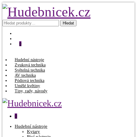
Hledat:
Hledat
0
Hudební nástroje
Zvuková technika
Světelná technika
AV technika
Pódiová technika
Umělé květiny
Tipy, rady, návody
0
Hudební nástroje
Kytary
Bicí nástroje