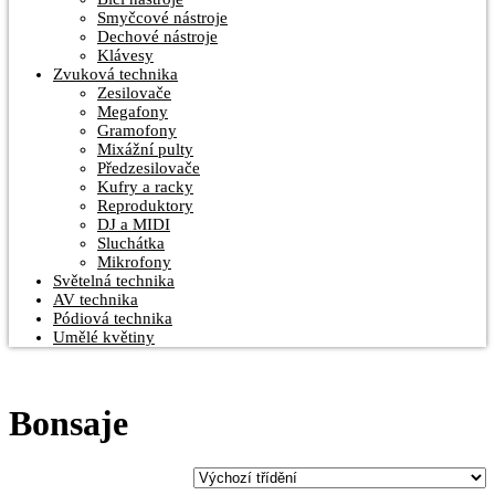
Smyčcové nástroje
Dechové nástroje
Klávesy
Zvuková technika
Zesilovače
Megafony
Gramofony
Mixážní pulty
Předzesilovače
Kufry a racky
Reproduktory
DJ a MIDI
Sluchátka
Mikrofony
Světelná technika
AV technika
Pódiová technika
Umělé květiny
Bonsaje