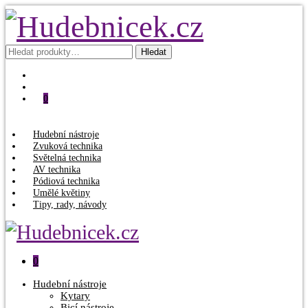
Hledat:
Hledat
0
Hudební nástroje
Zvuková technika
Světelná technika
AV technika
Pódiová technika
Umělé květiny
Tipy, rady, návody
0
Hudební nástroje
Kytary
Bicí nástroje