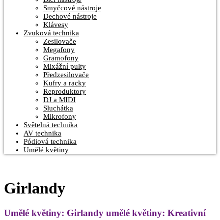
Smyčcové nástroje
Dechové nástroje
Klávesy
Zvuková technika
Zesilovače
Megafony
Gramofony
Mixážní pulty
Předzesilovače
Kufry a racky
Reproduktory
DJ a MIDI
Sluchátka
Mikrofony
Světelná technika
AV technika
Pódiová technika
Umělé květiny
Girlandy
Umělé květiny: Girlandy umělé květiny: Kreativní