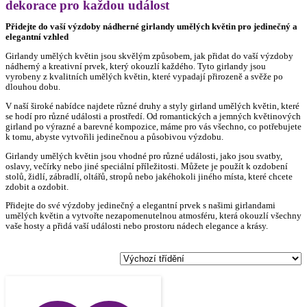
dekorace pro každou událost
Přidejte do vaší výzdoby nádherné girlandy umělých květin pro jedinečný a
elegantní vzhled
Girlandy umělých květin jsou skvělým způsobem, jak přidat do vaší výzdoby
nádherný a kreativní prvek, který okouzlí každého. Tyto girlandy jsou
vyrobeny z kvalitních umělých květin, které vypadají přirozeně a svěže po
dlouhou dobu.
V naší široké nabídce najdete různé druhy a styly girland umělých květin, které
se hodí pro různé události a prostředí. Od romantických a jemných květinových
girland po výrazné a barevné kompozice, máme pro vás všechno, co potřebujete
k tomu, abyste vytvořili jedinečnou a působivou výzdobu.
Girlandy umělých květin jsou vhodné pro různé události, jako jsou svatby,
oslavy, večírky nebo jiné speciální příležitosti. Můžete je použít k ozdobení
stolů, židlí, zábradlí, oltářů, stropů nebo jakéhokoli jiného místa, které chcete
zdobit a ozdobit.
Přidejte do své výzdoby jedinečný a elegantní prvek s našimi girlandami
umělých květin a vytvořte nezapomenutelnou atmosféru, která okouzlí všechny
vaše hosty a přidá vaší události nebo prostoru nádech elegance a krásy.