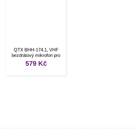
QTX BHH-174.1, VHF
bezdrátový mikrofon pro
mobilní systémy QTX
579
Kč
BUSKER/QUEST/PAL,
174.1 MHz