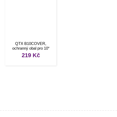
QTX B10COVER,
ochranný obal pro 10“
reprobox QTX série
219
Kč
Busker