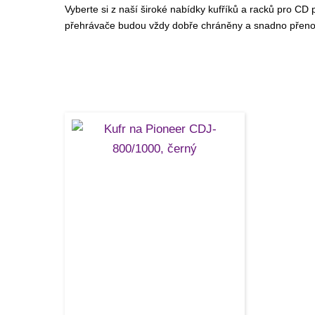
Vyberte si z naší široké nabídky kufříků a racků pro CD 
přehrávače budou vždy dobře chráněny a snadno přenos