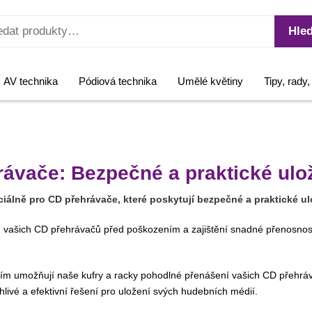
Hled
AV technika
Pódiová technika
Umělé květiny
Tipy, rady
rávače: Bezpečné a praktické ul
ciálně pro CD přehrávače, které poskytují bezpečné a praktické u
vašich CD přehrávačů před poškozením a zajištění snadné přenosnosti
 umožňují naše kufry a racky pohodlné přenášení vašich CD přehrávač
hlivé a efektivní řešení pro uložení svých hudebních médií.