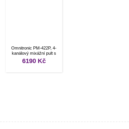
Omnitronic PM-422P, 4-
kanálový mixážní pult s
MP3/BT přehrávačem
6190
Kč