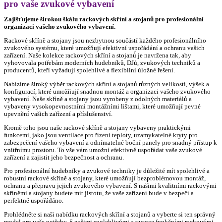
pro vaše zvukové vybavení
Zajišťujeme širokou škálu rackových skříní a stojanů pro profesionální
organizaci vašeho zvukového vybavení.
Rackové skříně a stojany jsou nezbytnou součástí každého profesionálního
zvukového systému, které umožňují efektivní uspořádání a ochranu vašich
zařízení. Naše kolekce rackových skříní a stojanů je navržena tak, aby
vyhovovala potřebám moderních hudebníků, DJů, zvukových techniků a
producentů, kteří vyžadují spolehlivé a flexibilní úložné řešení.
Nabízíme široký výběr rackových skříní a stojanů různých velikostí, výšek a
konfigurací, které umožňují snadnou montáž a organizaci vašeho zvukového
vybavení. Naše skříně a stojany jsou vyrobeny z odolných materiálů a
vybaveny vysokopevnostními montážními lištami, které umožňují pevné
upevnění vašich zařízení a příslušenství.
Kromě toho jsou naše rackové skříně a stojany vybaveny praktickými
funkcemi, jako jsou ventilace pro řízení teploty, uzamykatelné kryty pro
zabezpečení vašeho vybavení a odnímatelné boční panely pro snadný přístup k
vnitřnímu prostoru. To vše vám umožní efektivně uspořádat vaše zvukové
zařízení a zajistit jeho bezpečnost a ochranu.
Pro profesionální hudebníky a zvukové techniky je důležité mít spolehlivé a
robustní rackové skříně a stojany, které umožňují bezproblémovou montáž,
ochranu a přepravu jejich zvukového vybavení. S našimi kvalitními rackovými
skříněmi a stojany budete mít jistotu, že vaše zařízení bude v bezpečí a
perfektně uspořádáno.
Prohlédněte si naši nabídku rackových skříní a stojanů a vyberte si ten správný