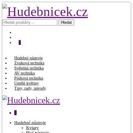
Hledat:
Hledat
0
Hudební nástroje
Zvuková technika
Světelná technika
AV technika
Pódiová technika
Umělé květiny
Tipy, rady, návody
0
Hudební nástroje
Kytary
Bicí nástroje