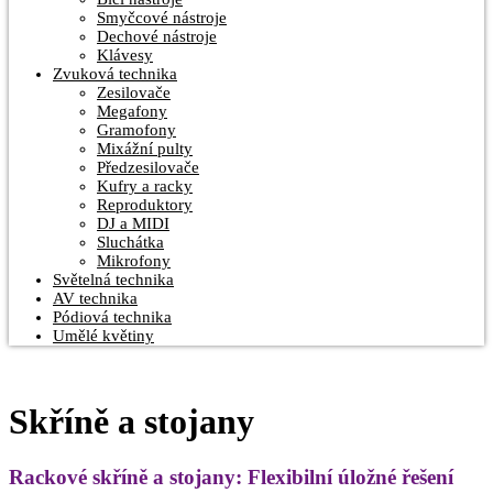
Smyčcové nástroje
Dechové nástroje
Klávesy
Zvuková technika
Zesilovače
Megafony
Gramofony
Mixážní pulty
Předzesilovače
Kufry a racky
Reproduktory
DJ a MIDI
Sluchátka
Mikrofony
Světelná technika
AV technika
Pódiová technika
Umělé květiny
Skříně a stojany
Rackové skříně a stojany: Flexibilní úložné řešení