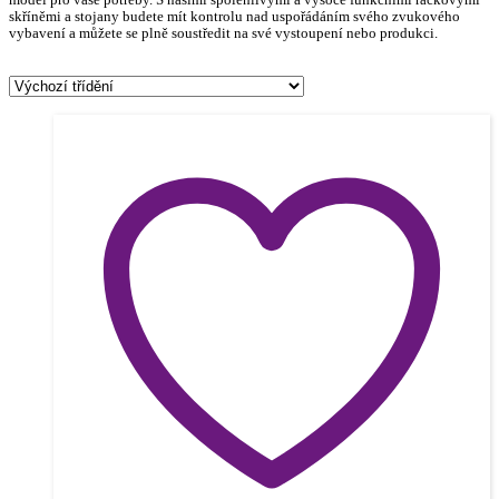
model pro vaše potřeby. S našimi spolehlivými a vysoce funkčními rackovými
skříněmi a stojany budete mít kontrolu nad uspořádáním svého zvukového
vybavení a můžete se plně soustředit na své vystoupení nebo produkci.