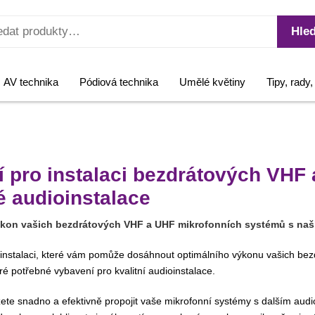
Hled
AV technika
Pódiová technika
Umělé květiny
Tipy, rady
ví pro instalaci bezdrátových VHF
é audioinstalace
 výkon vašich bezdrátových VHF a UHF mikrofonních systémů s naš
ro instalaci, které vám pomůže dosáhnout optimálního výkonu vašich b
é potřebné vybavení pro kvalitní audioinstalace.
žete snadno a efektivně propojit vaše mikrofonní systémy s dalším aud