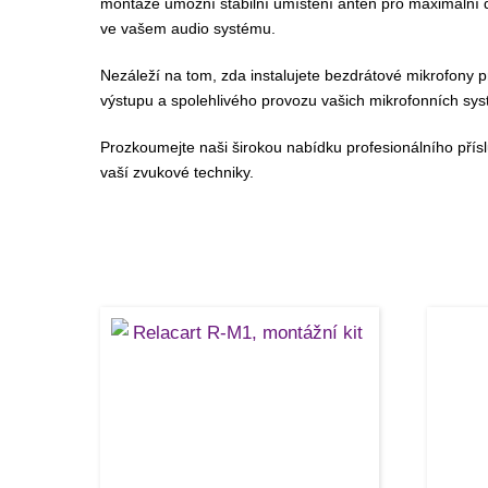
montáže umožní stabilní umístění antén pro maximální do
ve vašem audio systému.
Nezáleží na tom, zda instalujete bezdrátové mikrofony 
výstupu a spolehlivého provozu vašich mikrofonních sy
Prozkoumejte naši širokou nabídku profesionálního přís
vaší zvukové techniky.