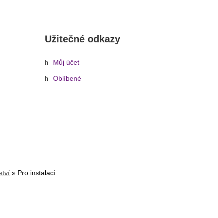
Užitečné odkazy
Můj účet
Oblíbené
ství
»
Pro instalaci