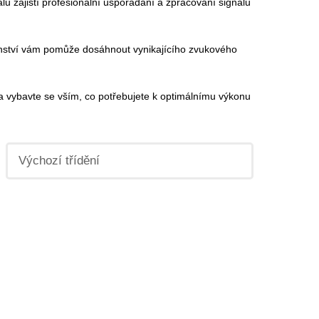
u zajistí profesionální uspořádání a zpracování signálů
šenství vám pomůže dosáhnout vynikajícího zvukového
a vybavte se vším, co potřebujete k optimálnímu výkonu