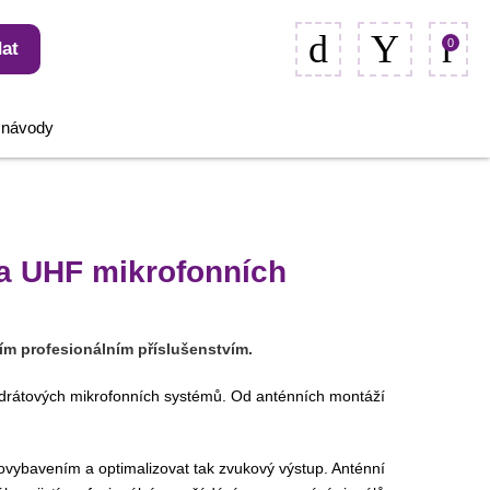
0
at
, návody
 a UHF mikrofonních
ím profesionálním příslušenstvím.
ezdrátových mikrofonních systémů. Od anténních montáží
iovybavením a optimalizovat tak zvukový výstup. Anténní