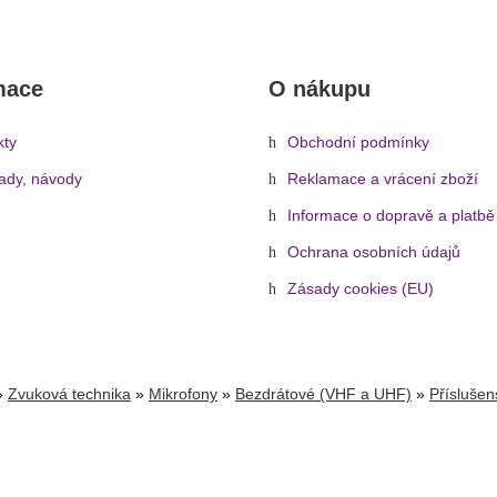
mace
O nákupu
kty
Obchodní podmínky
rady, návody
Reklamace a vrácení zboží
Informace o dopravě a platbě
Ochrana osobních údajů
Zásady cookies (EU)
»
Zvuková technika
»
Mikrofony
»
Bezdrátové (VHF a UHF)
»
Příslušen