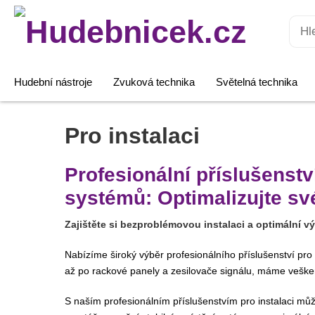
Hledat:
Hudební nástroje
Zvuková technika
Světelná technika
Pro instalaci
Profesionální příslušenst
systémů: Optimalizujte sv
Zajištěte si bezproblémovou instalaci a optimální
Nabízíme široký výběr profesionálního příslušenství p
až po rackové panely a zesilovače signálu, máme vešker
S naším profesionálním příslušenstvím pro instalaci mů