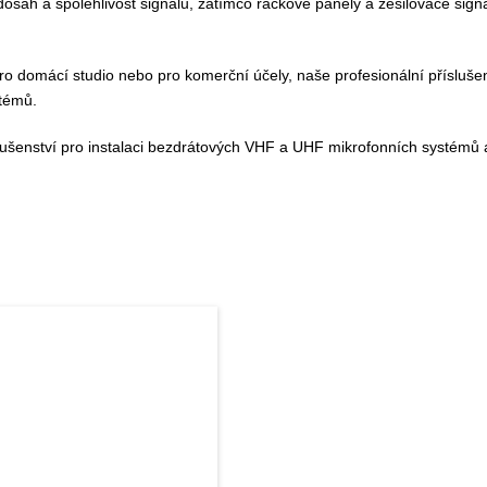
sah a spolehlivost signálu, zatímco rackové panely a zesilovače signál
pro domácí studio nebo pro komerční účely, naše profesionální příslu
stémů.
lušenství pro instalaci bezdrátových VHF a UHF mikrofonních systémů 