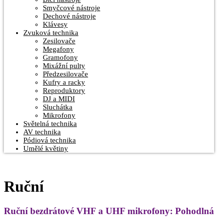
Smyčcové nástroje
Dechové nástroje
Klávesy
Zvuková technika
Zesilovače
Megafony
Gramofony
Mixážní pulty
Předzesilovače
Kufry a racky
Reproduktory
DJ a MIDI
Sluchátka
Mikrofony
Světelná technika
AV technika
Pódiová technika
Umělé květiny
Ruční
Ruční bezdrátové VHF a UHF mikrofony: Pohodlná