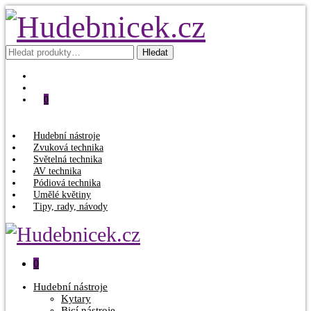
Hledat:
Hledat
0
Hudební nástroje
Zvuková technika
Světelná technika
AV technika
Pódiová technika
Umělé květiny
Tipy, rady, návody
0
Hudební nástroje
Kytary
Bicí nástroje