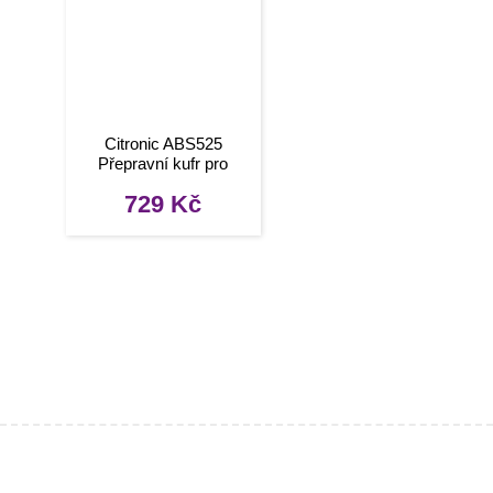
Citronic ABS525
Přepravní kufr pro
mixážní pult / mikrofon
729
Kč