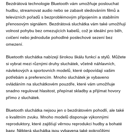
Bezdrátová technologie Bluetooth vám umožňuje poslouchat
hudbu, streamovat audio nebo se zabavit sledováním filmů a
televizních pořadů s bezproblémovým připojením a stabilním
přenosovým signálem. Bezdrátová sluchátka vám také umožňují
volnost pohybu bez omezujících kabelů, což je ideální pro běh,
cvičení nebo jednoduše pohodlné poslechové sezení bez
omezení.
Bluetooth sluchátka nabízejí širokou škálu funkcí a stylů. Můžete
si vybrat mezi různými druhy sluchátek, včetně náhlavních,
návlekových a sportovních modelů, které odpovídají vašim
potřebám a preferencím. Mnoho sluchátek je vybaveno
ovládáním na sluchátkovém pouzdře, které vám umožňuje
snadno regulovat hlasitost, přepínat skladby a přijímat hovory
přímo z sluchátek.
Bluetooth sluchátka nejsou jen o bezdrátovém pohodlí, ale také
o kvalitním zvuku. Mnoho modelů disponuje výkonnými
reproduktory, které zajišťují věrnou reprodukci hudby a bohaté
basy. Některá sluchátka jsou vybavena také pokročilými