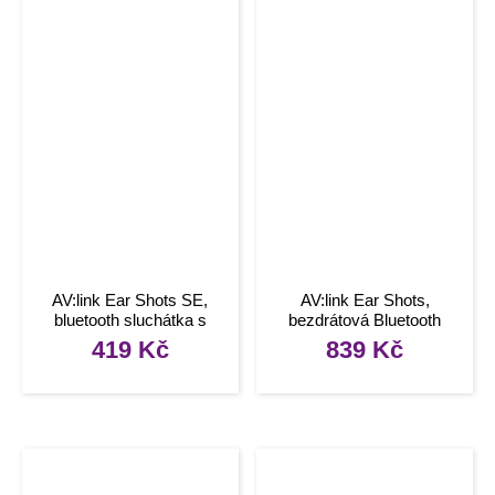
AV:link Ear Shots SE,
AV:link Ear Shots,
bluetooth sluchátka s
bezdrátová Bluetooth
nabíjecím pouzdrem
sluchátka s nabíjecím
419
Kč
839
Kč
pouzdrem, bílá