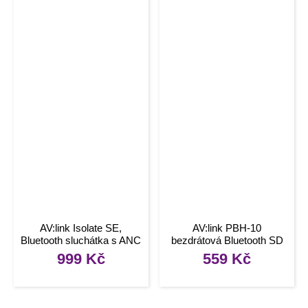
AV:link Isolate SE,
AV:link PBH-10
Bluetooth sluchátka s ANC
bezdrátová Bluetooth SD
sluchátka, černá
999
Kč
559
Kč