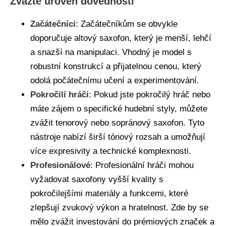
Zvažte úroveň dovedností
Začátečníci
: Začátečníkům se obvykle
doporučuje altový saxofon, který je menší, lehčí
a snazší na manipulaci. Vhodný je model s
robustní konstrukcí a přijatelnou cenou, který
odolá počátečnímu učení a experimentování.
Pokročilí hráči
: Pokud jste pokročilý hráč nebo
máte zájem o specifické hudební styly, můžete
zvážit tenorový nebo sopránový saxofon. Tyto
nástroje nabízí širší tónový rozsah a umožňují
více expresivity a technické komplexnosti.
Profesionálové
: Profesionální hráči mohou
vyžadovat saxofony vyšší kvality s
pokročilejšími materiály a funkcemi, které
zlepšují zvukový výkon a hratelnost. Zde by se
mělo zvážit investování do prémiových značek a