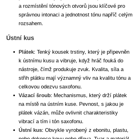
a rozmístění tónových otvorů jsou klíčové pro
správnou intonaci a jednotnost tónu napříč celým
rozsahem.
Ústní kus
Plátek
: Tenký kousek trstiny, který je připevněn
k ústnímu kusu a vibruje, když hráč fouká do
nástroje, čímž produkuje zvuk. Kvalita, síla a
střih plátku mají významný vliv na kvalitu tónu a
celkovou odezvu saxofonu.
Vázací šroub
: Mechanismus, který drží plátek
na místě na ústním kuse. Pevnost, s jakou je
plátek vázán, může ovlivnit charakteristiky
vibrací a tím i tón saxofonu.
Ústní kus
: Obvykle vyrobený z ebonitu, plastu,
nebo dokonce kovu nebo dřeva. Tvar a materiál