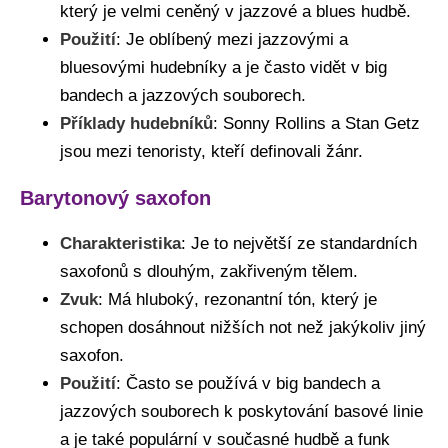
který je velmi ceněný v jazzové a blues hudbě.
Použití
: Je oblíbený mezi jazzovými a
bluesovými hudebníky a je často vidět v big
bandech a jazzových souborech.
Příklady hudebníků
: Sonny Rollins a Stan Getz
jsou mezi tenoristy, kteří definovali žánr.
Barytonový saxofon
Charakteristika
: Je to největší ze standardních
saxofonů s dlouhým, zakřiveným tělem.
Zvuk
: Má hluboký, rezonantní tón, který je
schopen dosáhnout nižších not než jakýkoliv jiný
saxofon.
Použití
: Často se používá v big bandech a
jazzových souborech k poskytování basové linie
a je také populární v současné hudbě a funk