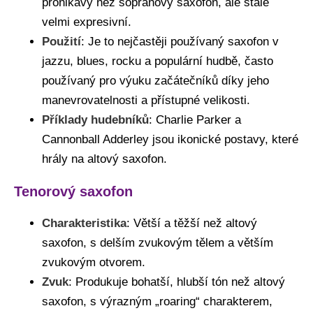
pronikavý než sopránový saxofon, ale stále
velmi expresivní.
Použití
: Je to nejčastěji používaný saxofon v
jazzu, blues, rocku a populární hudbě, často
používaný pro výuku začátečníků díky jeho
manevrovatelnosti a přístupné velikosti.
Příklady hudebníků
: Charlie Parker a
Cannonball Adderley jsou ikonické postavy, které
hrály na altový saxofon.
Tenorový saxofon
Charakteristika
: Větší a těžší než altový
saxofon, s delším zvukovým tělem a větším
zvukovým otvorem.
Zvuk
: Produkuje bohatší, hlubší tón než altový
saxofon, s výrazným „roaring“ charakterem,