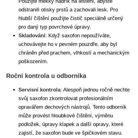
Použijte měkký hadřík na leštění, abyste
odstranili otisky prstů a zachovali lesk. Pro
hlubší čištění použijte čistič speciálně určený
pro daný typ povrchové úpravy.
Skladování
: Když saxofon nepoužíváte,
uchovávejte ho v pevném pouzdře, aby byl
chráněn před prachem, vlhkostí a mechanickým
poškozením.
Roční kontrola u odborníka
Servisní kontrola
: Alespoň jednou ročně nechte
svůj saxofon zkontrolovat profesionálním
opravářem dechových nástrojů. Tento odborník
může provést hloubkové čištění, výměnu
podložek, úpravy klapek a další opravy, které
zajistí, že saxofon bude ve špičkovém stavu.