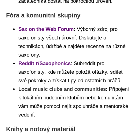
začátečníka dostat na pokročilou úroveň.
Fóra a komunitní skupiny
Sax on the Web Forum
: Výborný zdroj pro
saxofonisty všech úrovní. Diskutujte o
technikách, údržbě a najděte recenze na různé
saxofony.
Reddit r/Saxophonic
s
: Subreddit pro
saxofonisty, kde můžete položit otázky, sdílet
své pokroky a získat tipy od ostatních hráčů.
Local music clubs and communities
: Připojení
k lokálním hudebním klubům nebo komunitám
vám může pomoci najít spoluhráče a mentorské
vedení.
Knihy a notový materiál