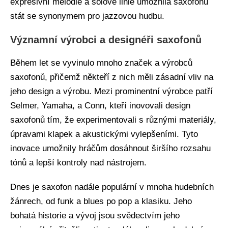
expresivní melodie a solové linie umožnila saxofonu
stát se synonymem pro jazzovou hudbu.
Významní výrobci a designéři saxofonů
Během let se vyvinulo mnoho značek a výrobců
saxofonů, přičemž někteří z nich měli zásadní vliv na
jeho design a výrobu. Mezi prominentní výrobce patří
Selmer, Yamaha, a Conn, kteří inovovali design
saxofonů tím, že experimentovali s různými materiály,
úpravami klapek a akustickými vylepšeními. Tyto
inovace umožnily hráčům dosáhnout širšího rozsahu
tónů a lepší kontroly nad nástrojem.
Dnes je saxofon nadále populární v mnoha hudebních
žánrech, od funk a blues po pop a klasiku. Jeho
bohatá historie a vývoj jsou svědectvím jeho