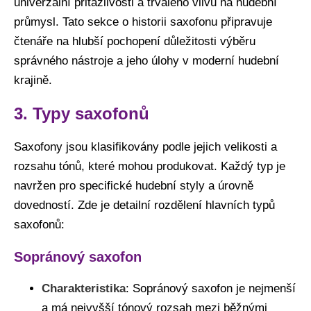
univerzální přitažlivosti a trvalého vlivu na hudební
průmysl. Tato sekce o historii saxofonu připravuje
čtenáře na hlubší pochopení důležitosti výběru
správného nástroje a jeho úlohy v moderní hudební
krajině.
3. Typy saxofonů
Saxofony jsou klasifikovány podle jejich velikosti a
rozsahu tónů, které mohou produkovat. Každý typ je
navržen pro specifické hudební styly a úrovně
dovedností. Zde je detailní rozdělení hlavních typů
saxofonů:
Sopránový saxofon
Charakteristika
: Sopránový saxofon je nejmenší
a má nejvyšší tónový rozsah mezi běžnými