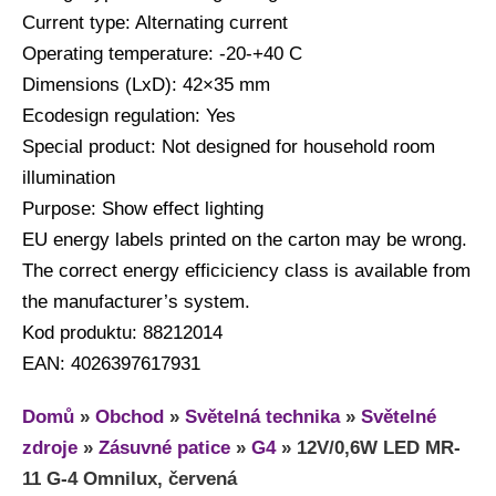
Current type: Alternating current
Operating temperature: -20-+40 C
Dimensions (LxD): 42×35 mm
Ecodesign regulation: Yes
Special product: Not designed for household room
illumination
Purpose: Show effect lighting
EU energy labels printed on the carton may be wrong.
The correct energy efficiciency class is available from
the manufacturer’s system.
Kod produktu: 88212014
EAN: 4026397617931
Domů
»
Obchod
»
Světelná technika
»
Světelné
zdroje
»
Zásuvné patice
»
G4
»
12V/0,6W LED MR-
11 G-4 Omnilux, červená