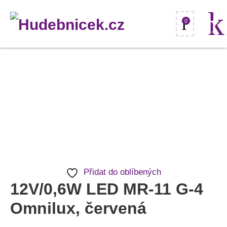
0
12V/0,6W
LED
MR-
11
G-
4
Omnilux,
Přidat do oblíbených
červená
12V/0,6W LED MR-11 G-4
množství
Omnilux, červená