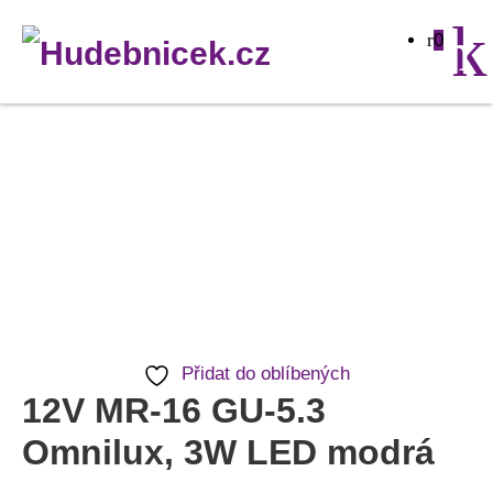
0
12V
MR-
16
GU-
5.3
Omnilux,
3W
Přidat do oblíbených
LED
12V MR-16 GU-5.3
modrá
Omnilux, 3W LED modrá
množství