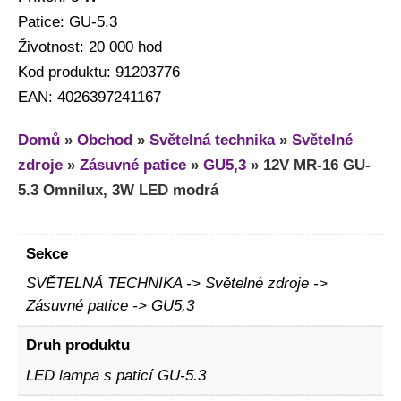
Patice: GU-5.3
Životnost: 20 000 hod
Kod produktu: 91203776
EAN: 4026397241167
Domů
»
Obchod
»
Světelná technika
»
Světelné
zdroje
»
Zásuvné patice
»
GU5,3
»
12V MR-16 GU-
5.3 Omnilux, 3W LED modrá
Sekce
SVĚTELNÁ TECHNIKA -> Světelné zdroje ->
Zásuvné patice -> GU5,3
Druh produktu
LED lampa s paticí GU-5.3