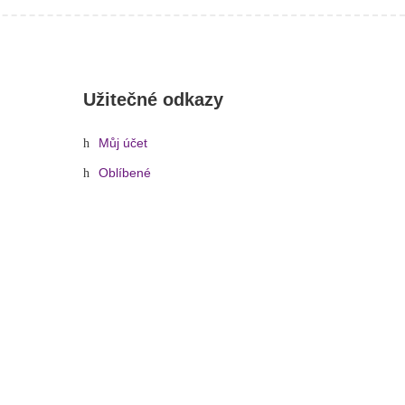
Užitečné odkazy
Můj účet
Oblíbené
.3 Omnilux, 3x1W LED 3000K