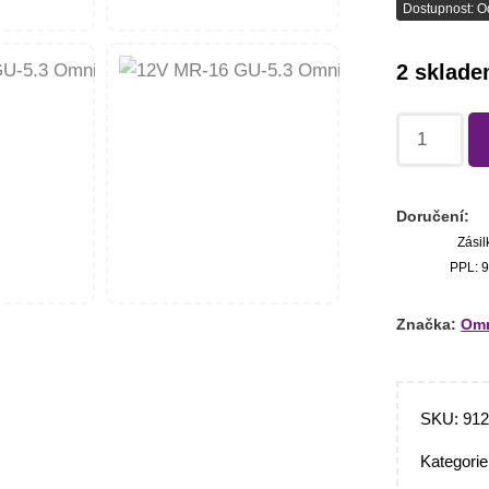
Dostupnost: O
2 sklad
Doručení:
Zásil
PPL: 9
Značka:
Omn
SKU:
91
Kategori