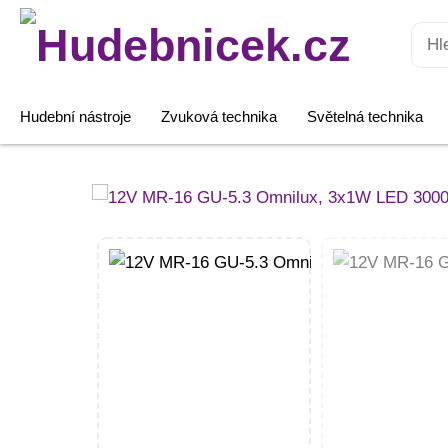
Hledat:
Hudební nástroje
Zvuková technika
Světelná technika
12V
MR-
16
GU-
5.3
Omnilux,
3x1W
LED
3000K