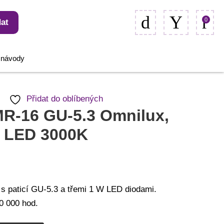
0
at
, návody
Přidat do oblíbených
R-16 GU-5.3 Omnilux,
 LED 3000K
s paticí GU-5.3 a třemi 1 W LED diodami.
0 000 hod.