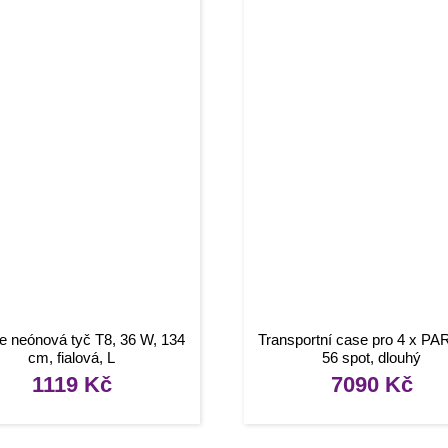
te neónová tyč T8, 36 W, 134
Transportní case pro 4 x P
cm, fialová, L
56 spot, dlouhý
1119
Kč
7090
Kč