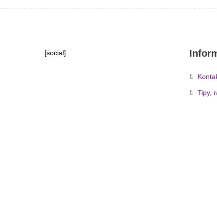
Infor
[social]
Konta
Tipy, 
Domů
»
Obchod
»
Světelná t