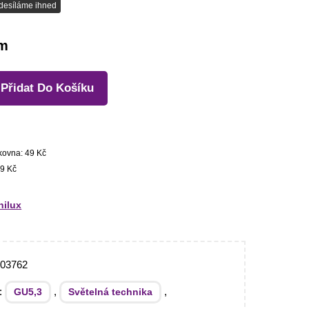
desíláme ihned
em
Přidat Do Košíku
kovna: 49 Kč
9 Kč
ilux
203762
e:
,
,
GU5,3
Světelná technika