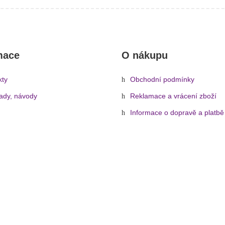
mace
O nákupu
kty
Obchodní podmínky
rady, návody
Reklamace a vrácení zboží
Informace o dopravě a platbě
Ochrana osobních údajů
Zásady cookies (EU)
echnika
»
Světelné zdroje
»
Zásuvné patice
»
GU5,3
»
12V MR-16 GU-5