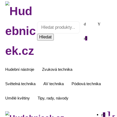
Hledat:
Hledat
0
Hudební nástroje
Zvuková technika
Světelná technika
AV technika
Pódiová technika
Umělé květiny
Tipy, rady, návody
0