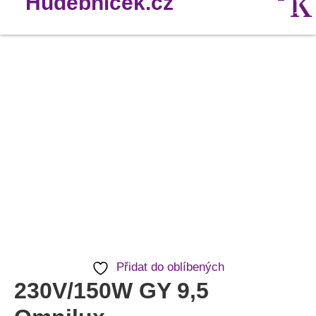
230V/150W
GY
9,5
Omnilux
množství
Přidat do oblíbených
230V/150W GY 9,5