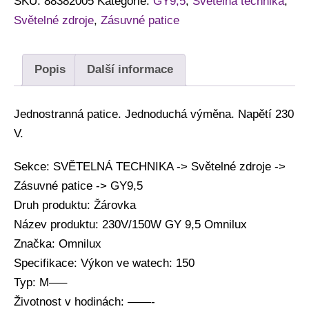
SKU:
88382005
Kategorie:
GY9,5
,
Světelná technika
,
Světelné zdroje
,
Zásuvné patice
Popis
Další informace
Jednostranná patice. Jednoduchá výměna. Napětí 230
V.
Sekce: SVĚTELNÁ TECHNIKA -> Světelné zdroje ->
Zásuvné patice -> GY9,5
Druh produktu: Žárovka
Název produktu: 230V/150W GY 9,5 Omnilux
Značka: Omnilux
Specifikace: Výkon ve watech: 150
Typ: M—–
Životnost v hodinách: ——-