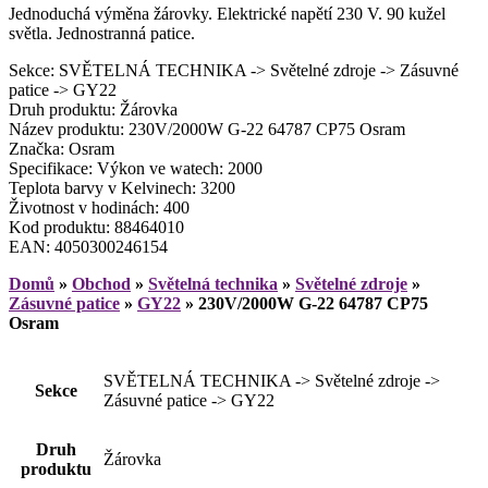
Jednoduchá výměna žárovky. Elektrické napětí 230 V. 90 kužel
světla. Jednostranná patice.
Sekce: SVĚTELNÁ TECHNIKA -> Světelné zdroje -> Zásuvné
patice -> GY22
Druh produktu: Žárovka
Název produktu: 230V/2000W G-22 64787 CP75 Osram
Značka: Osram
Specifikace: Výkon ve watech: 2000
Teplota barvy v Kelvinech: 3200
Životnost v hodinách: 400
Kod produktu: 88464010
EAN: 4050300246154
Domů
»
Obchod
»
Světelná technika
»
Světelné zdroje
»
Zásuvné patice
»
GY22
»
230V/2000W G-22 64787 CP75
Osram
SVĚTELNÁ TECHNIKA -> Světelné zdroje ->
Sekce
Zásuvné patice -> GY22
Druh
Žárovka
produktu