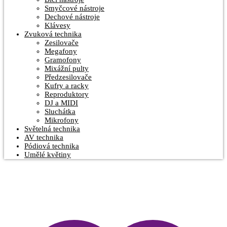
Smyčcové nástroje
Dechové nástroje
Klávesy
Zvuková technika
Zesilovače
Megafony
Gramofony
Mixážní pulty
Předzesilovače
Kufry a racky
Reproduktory
DJ a MIDI
Sluchátka
Mikrofony
Světelná technika
AV technika
Pódiová technika
Umělé květiny