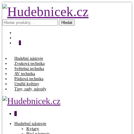
Hledat:
Hledat
0
Hudební nástroje
Zvuková technika
Světelná technika
AV technika
Pódiová technika
Umělé květiny
Tipy, rady, návody
0
Hudební nástroje
Kytary
Bicí nástroje