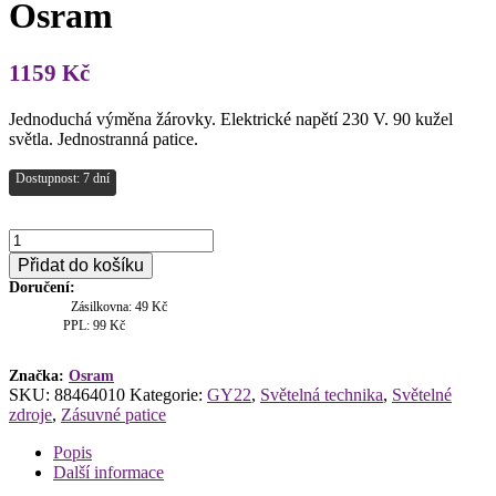
Osram
1159
Kč
Jednoduchá výměna žárovky. Elektrické napětí 230 V. 90 kužel
světla. Jednostranná patice.
Dostupnost: 7 dní
230V/2000W
G-
Přidat do košíku
22
Doručení:
64787
Zásilkovna: 49 Kč
CP75
PPL: 99 Kč
Osram
množství
Značka:
Osram
SKU:
88464010
Kategorie:
GY22
,
Světelná technika
,
Světelné
zdroje
,
Zásuvné patice
Popis
Další informace