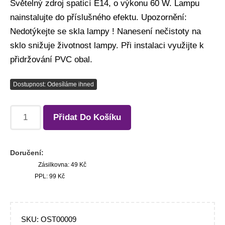
Světelný zdroj spaticí E14, o výkonu 60 W. Lampu
nainstalujte do příslušného efektu. Upozornění:
Nedotýkejte se skla lampy ! Nanesení nečistoty na
sklo snižuje životnost lampy. Při instalaci využijte k
přidržování PVC obal.
Dostupnost: Odesíláme ihned
Přidat Do Košíku
Doručení:
Zásilkovna: 49 Kč
PPL: 99 Kč
SKU:
OST00009