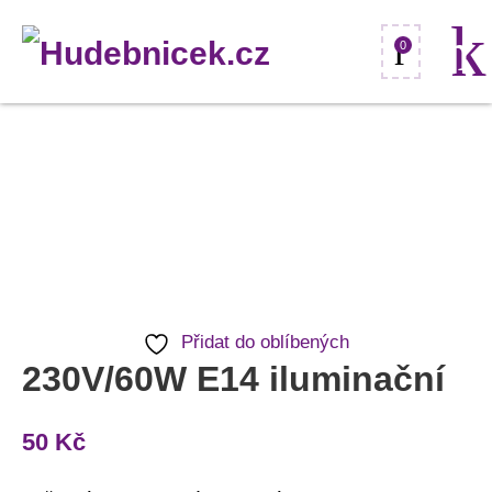
0
230V/60W
E14
iluminační
množství
Přidat do oblíbených
230V/60W E14 iluminační
50
Kč