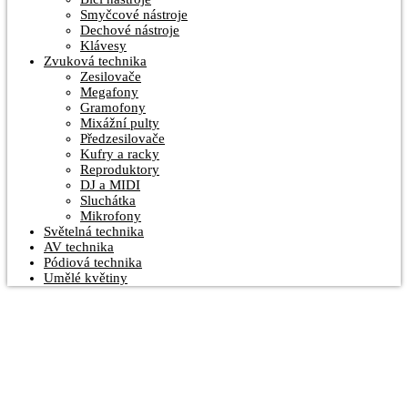
Smyčcové nástroje
Dechové nástroje
Klávesy
Zvuková technika
Zesilovače
Megafony
Gramofony
Mixážní pulty
Předzesilovače
Kufry a racky
Reproduktory
DJ a MIDI
Sluchátka
Mikrofony
Světelná technika
AV technika
Pódiová technika
Umělé květiny