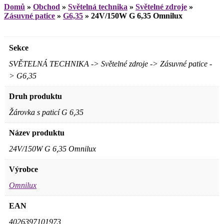
Domů
»
Obchod
»
Světelná technika
»
Světelné zdroje
»
Zásuvné patice
»
G6,35
»
24V/150W G 6,35 Omnilux
Sekce
SVĚTELNÁ TECHNIKA -> Světelné zdroje -> Zásuvné patice -
> G6,35
Druh produktu
Žárovka s paticí G 6,35
Název produktu
24V/150W G 6,35 Omnilux
Výrobce
Omnilux
EAN
4026397101973