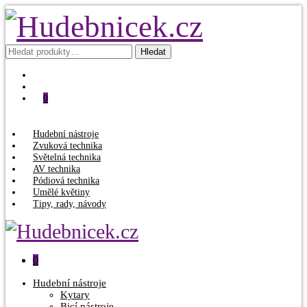
Hledat:
Hledat
0
Hudební nástroje
Zvuková technika
Světelná technika
AV technika
Pódiová technika
Umělé květiny
Tipy, rady, návody
0
Hudební nástroje
Kytary
Bicí nástroje