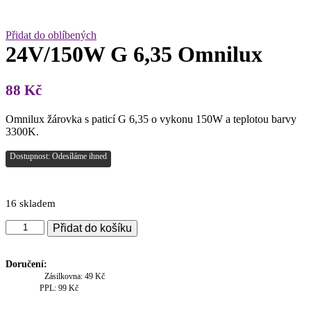
Přidat do oblíbených
24V/150W G 6,35 Omnilux
88
Kč
Omnilux žárovka s paticí G 6,35 o vykonu 150W a teplotou barvy
3300K.
Dostupnost: Odesíláme ihned
16 skladem
24V/150W
Přidat do košíku
G
6,35
Omnilux
Doručení:
množství
Zásilkovna: 49 Kč
PPL: 99 Kč