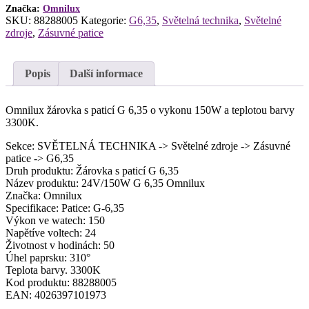
Značka:
Omnilux
SKU:
88288005
Kategorie:
G6,35
,
Světelná technika
,
Světelné
zdroje
,
Zásuvné patice
Popis
Další informace
Omnilux žárovka s paticí G 6,35 o vykonu 150W a teplotou barvy
3300K.
Sekce: SVĚTELNÁ TECHNIKA -> Světelné zdroje -> Zásuvné
patice -> G6,35
Druh produktu: Žárovka s paticí G 6,35
Název produktu: 24V/150W G 6,35 Omnilux
Značka: Omnilux
Specifikace: Patice: G-6,35
Výkon ve watech: 150
Napětíve voltech: 24
Životnost v hodinách: 50
Úhel paprsku: 310°
Teplota barvy. 3300K
Kod produktu: 88288005
EAN: 4026397101973