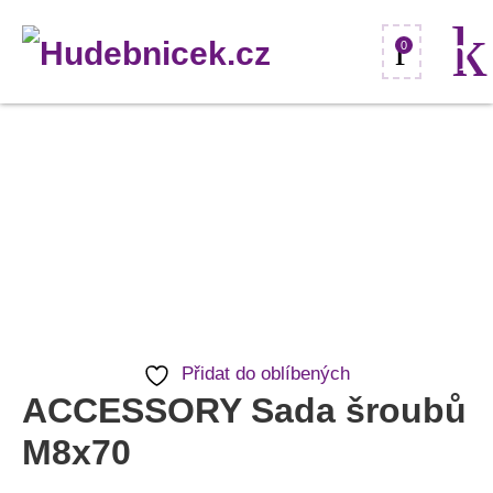
0
ACCESSORY
Sada
šroubů
M8x70
množství
Přidat do oblíbených
ACCESSORY Sada šroubů
M8x70