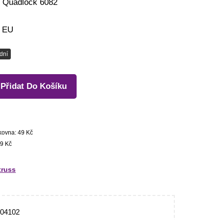
 Quadlock 6082
v EU
dní
Přidat Do Košíku
kovna: 49 Kč
9 Kč
truss
304102