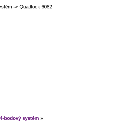
ystém -> Quadlock 6082
4-bodový systém
»