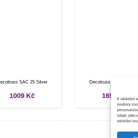
ecotruss SAC 25 Silver
Decotruss SAC 41 Silve
1009
Kč
1659
Kč
K ukládání a
soubory cook
personalizo
údaje, jako
odvolání sou