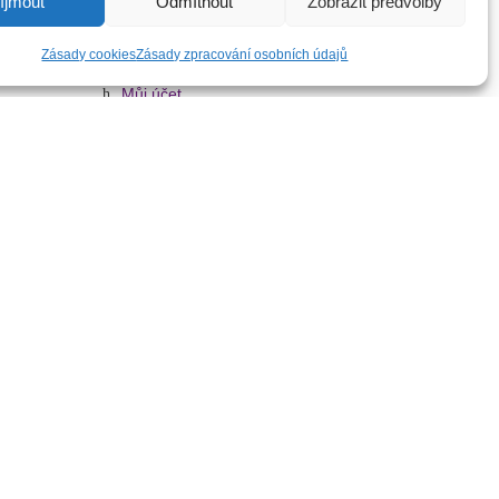
íjmout
Odmítnout
Zobrazit předvolby
Užitečné odkazy
Zásady cookies
Zásady zpracování osobních údajů
Můj účet
Oblíbené
 6082
»
Alutruss BA-1 věžová základna