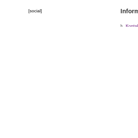
Infor
[social]
Konta
Tipy, 
Domů
»
Obchod
»
PÓDIOVÁ TECHNI