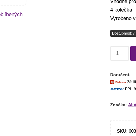
Vhodné pro
4 kolečka
oblíbených
Vyrobeno 
Dostupnost: 7 
Doručení:
Zásil
PPL: 9
Značka:
Alu
SKU:
60