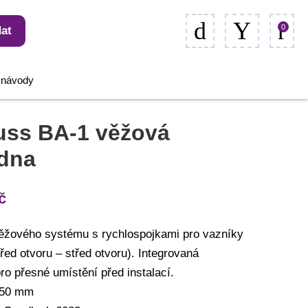
0
at
, návody
uss BA-1 věžová
adna
č
ěžového systému s rychlospojkami pro vazníky
ed otvoru – střed otvoru). Integrovaná
o přesné umístění před instalací.
 50 mm