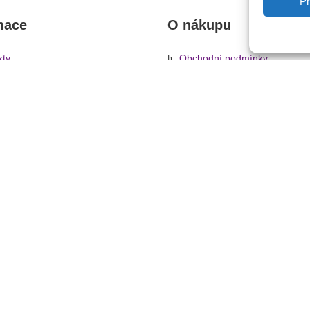
Př
mace
O nákupu
kty
Obchodní podmínky
rady, návody
Reklamace a vrácení zboží
Informace o dopravě a platbě
Ochrana osobních údajů
Zásady cookies (EU)
KA
»
Konstrukce
»
Hliníkové konstrukce
»
4-bodový systém
»
Quadlock
© 2026 - Hudebníček.cz | Všechna práva vyhrazena