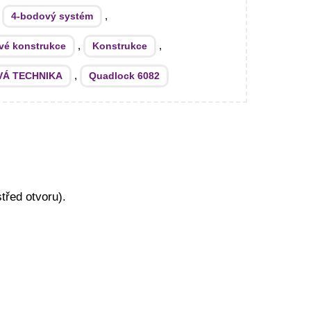
:
,
4-bodový systém
,
,
ové konstrukce
Konstrukce
,
VÁ TECHNIKA
Quadlock 6082
třed otvoru).