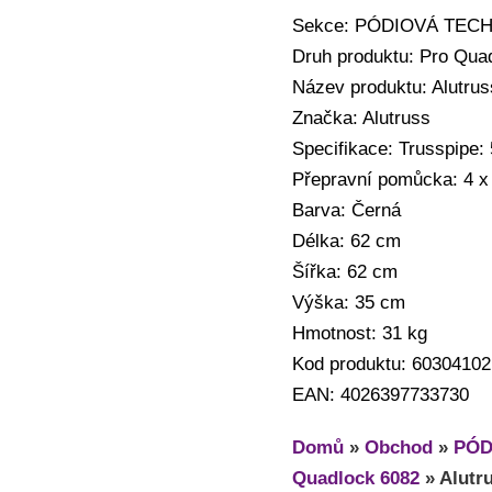
Sekce: PÓDIOVÁ TECHNI
Druh produktu: Pro Qua
Název produktu: Alutru
Značka: Alutruss
Specifikace: Trusspipe
Přepravní pomůcka: 4 x
Barva: Černá
Délka: 62 cm
Šířka: 62 cm
Výška: 35 cm
Hmotnost: 31 kg
Kod produktu: 60304102
EAN: 4026397733730
Domů
»
Obchod
»
PÓD
Quadlock 6082
»
Alutr