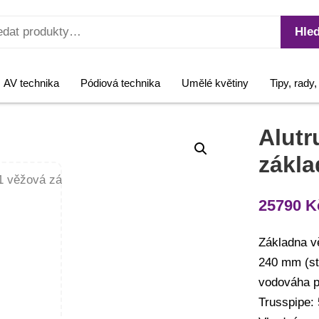
Hled
AV technika
Pódiová technika
Umělé květiny
Tipy, rady
Alutr
zákl
25790
K
Základna v
240 mm (stř
vodováha pr
Trusspipe: