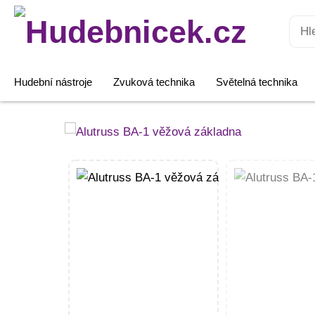
Hledat:
Hudební nástroje
Zvuková technika
Světelná technika
Alutruss
BA-
1
věžová
základna
množství