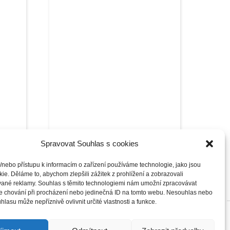
r
Quadsystem T390 Multi kostka
Spravovat Souhlas s cookies
MCB
17790
Kč
/nebo přístupu k informacím o zařízení používáme technologie, jako jsou
ie. Děláme to, abychom zlepšili zážitek z prohlížení a zobrazovali
vané reklamy. Souhlas s těmito technologiemi nám umožní zpracovávat
 je chování při procházení nebo jedinečná ID na tomto webu. Nesouhlas nebo
hlasu může nepříznivě ovlivnit určité vlastnosti a funkce.