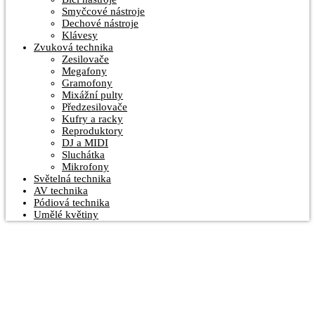
Smyčcové nástroje
Dechové nástroje
Klávesy
Zvuková technika
Zesilovače
Megafony
Gramofony
Mixážní pulty
Předzesilovače
Kufry a racky
Reproduktory
DJ a MIDI
Sluchátka
Mikrofony
Světelná technika
AV technika
Pódiová technika
Umělé květiny