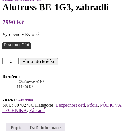
Alutruss BE-1G3, zábradlí
7990
Kč
Vyrobeno v Evropě.
Dostupnost: 7 dní
Alutruss
Přidat do košíku
BE-
1G3,
zábradlí
Doručení:
množství
Zásilkovna: 49 Kč
PPL: 99 Kč
Značka:
Alutruss
SKU:
8070278C
Kategorie:
Bezpečnost dětí
,
Pódia
,
PÓDIOVÁ
TECHNIKA
,
Zábradlí
Popis
Další informace