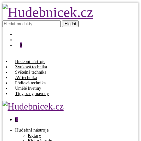
Hledat:
Hledat
0
Hudební nástroje
Zvuková technika
Světelná technika
AV technika
Pódiová technika
Umělé květiny
Tipy, rady, návody
0
Hudební nástroje
Kytary
Bicí nástroje