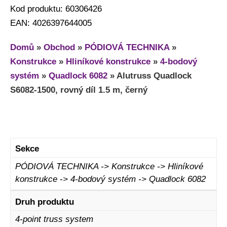
Kod produktu: 60306426
EAN: 4026397644005
Domů
»
Obchod
»
PÓDIOVÁ TECHNIKA
»
Konstrukce
»
Hliníkové konstrukce
»
4-bodový
systém
»
Quadlock 6082
»
Alutruss Quadlock
S6082-1500, rovný díl 1.5 m, černý
Sekce
PÓDIOVÁ TECHNIKA -> Konstrukce -> Hliníkové
konstrukce -> 4-bodový systém -> Quadlock 6082
Druh produktu
4-point truss system