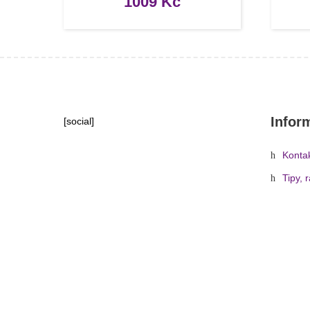
1009
Kč
Infor
[social]
Konta
Tipy, 