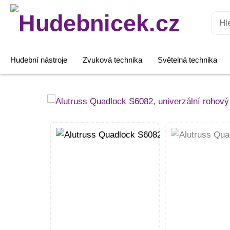
Hledat:
Hudební nástroje
Zvuková technika
Světelná technika
Alutruss
Quadlock
S6082,
univerzální
rohový
díl
Multicube,
černý
množství