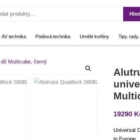
Hled
AV technika
Pódiová technika
Umělé květiny
Tipy, rady
Alutr
unive
Multi
19290
K
Universal 
in Europe.