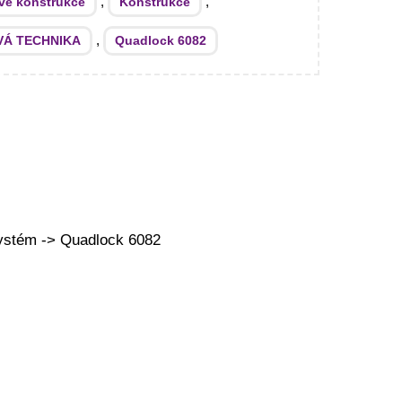
,
,
ové konstrukce
Konstrukce
,
VÁ TECHNIKA
Quadlock 6082
ystém -> Quadlock 6082