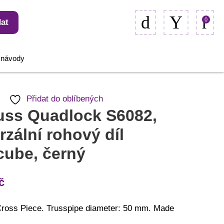
0
at
, návody
Přidat do oblíbených
uss Quadlock S6082,
rzální rohový díl
cube, černý
č
Cross Piece. Trusspipe diameter: 50 mm. Made