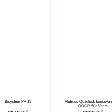
Bisystem PV 19
Alutruss Quadlock koncová 
QQGP, 50×50 cm