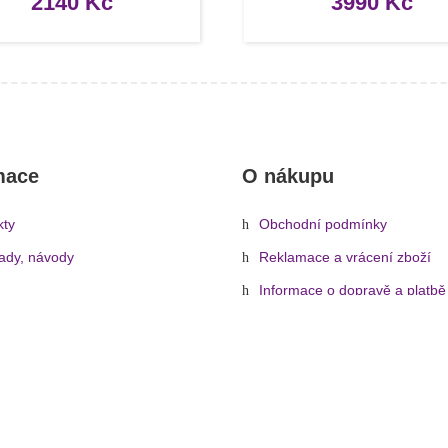
2140
Kč
3990
Kč
mace
O nákupu
kty
Obchodní podmínky
rady, návody
Reklamace a vrácení zboží
Informace o dopravě a platbě
Ochrana osobních údajů
Zásady cookies (EU)