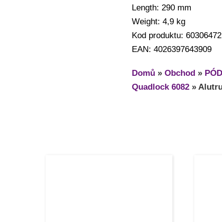
Length: 290 mm
Weight: 4,9 kg
Kod produktu: 60306472
EAN: 4026397643909
Domů
»
Obchod
»
PÓD
Quadlock 6082
»
Alutr