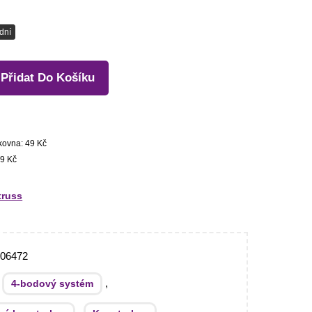
dní
Přidat Do Košíku
kovna: 49 Kč
9 Kč
truss
306472
:
,
4-bodový systém