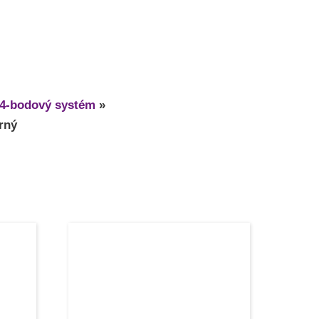
4-bodový systém
»
rný