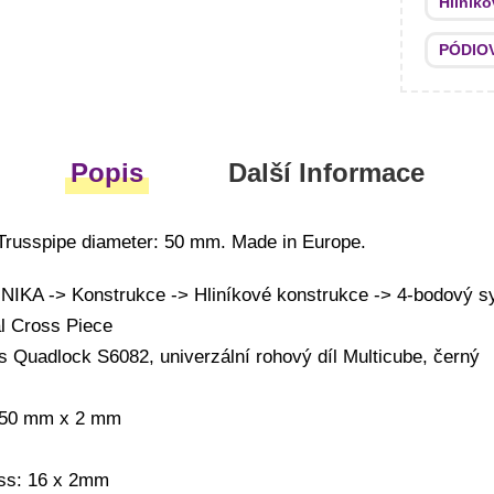
Hliník
PÓDIO
Popis
Další Informace
Trusspipe diameter: 50 mm. Made in Europe.
KA -> Konstrukce -> Hliníkové konstrukce -> 4-bodový s
l Cross Piece
s Quadlock S6082, univerzální rohový díl Multicube, černý
: 50 mm x 2 mm
ess: 16 x 2mm