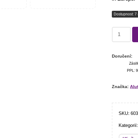
Dostupnost: 7 
Doručení:
Zásil
PPL: 9
Značka:
Alu
SKU:
60
Kategorií