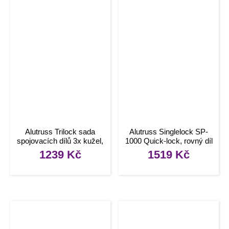
Alutruss Trilock sada
Alutruss Singlelock SP-
spojovacích dílů 3x kužel,
1000 Quick-lock, rovný díl
6x čep, 6x závlačka
1239
Kč
1519
Kč