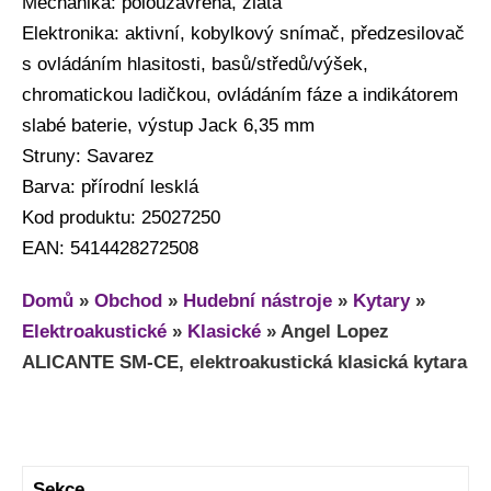
Mechanika: polouzavřená, zlatá
Elektronika: aktivní, kobylkový snímač, předzesilovač
s ovládáním hlasitosti, basů/středů/výšek,
chromatickou ladičkou, ovládáním fáze a indikátorem
slabé baterie, výstup Jack 6,35 mm
Struny: Savarez
Barva: přírodní lesklá
Kod produktu: 25027250
EAN: 5414428272508
Domů
»
Obchod
»
Hudební nástroje
»
Kytary
»
Elektroakustické
»
Klasické
»
Angel Lopez
ALICANTE SM-CE, elektroakustická klasická kytara
Sekce