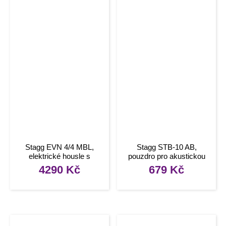
Stagg EVN 4/4 MBL,
Stagg STB-10 AB,
elektrické housle s
pouzdro pro akustickou
pouzdrem a sluchátky,
baskytaru
4290
Kč
679
Kč
modrá metalíza