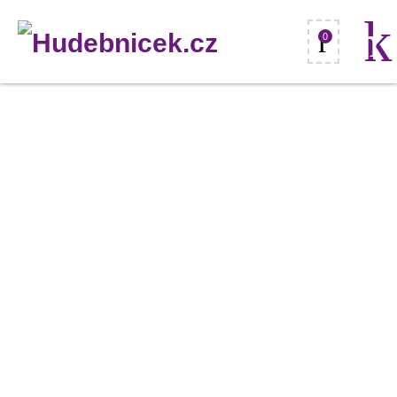
0
Angel
Lopez
ALICANTE
SM-
CE,
elektroakustická
klasická
kytara
množství