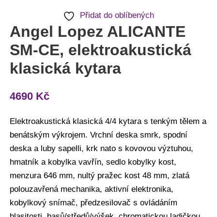
Přidat do oblíbených
Angel Lopez ALICANTE
SM-CE, elektroakustická
klasická kytara
4690
Kč
Elektroakustická klasická 4/4 kytara s tenkým tělem a
benátským výkrojem. Vrchní deska smrk, spodní
deska a luby sapelli, krk nato s kovovou výztuhou,
hmatník a kobylka vavřín, sedlo kobylky kost,
menzura 646 mm, nultý pražec kost 48 mm, zlatá
polouzavřená mechanika, aktivní elektronika,
kobylkový snímač, předzesilovač s ovládáním
hlasitosti, basů/středů/výšek, chromatickou ladičkou,